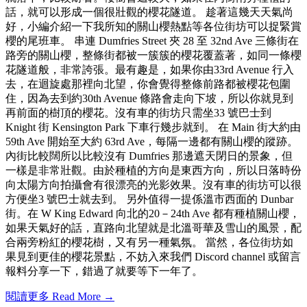
話，就可以形成一個很壯觀的櫻花隧道。 趁著這幾天天氣尚
好，小編介紹一下我所知的關山櫻熱點等各位街坊可以捉緊賞
櫻的尾班車。 串連 Dumfries Street 夾 28 至 32nd Ave 三條街在
路旁的關山櫻，整條街都被一簇簇的櫻花覆蓋著，如同一條櫻
花隧道般，非常誇張。最有趣是，如果你由33rd Avenue 行入
去，在迴旋處那裡向北望，你會覺得整條前路都被櫻花包圍
住，因為去到約30th Avenue 條路會走向下坡，所以你就見到
再前面的樹頂的櫻花。沒有車的街坊只需坐33 號巴士到
Knight 街 Kensington Park 下車行幾步就到。 在 Main 街大約由
59th Ave 開始至大約 63rd Ave，每隔一邊都有關山櫻的蹤跡。
內街比較闊所以比較沒有 Dumfries 那邊遮天閉日的景象，但
一樣是非常壯觀。由於種植的方向是東西方向，所以日落時份
向太陽方向拍攝會有很漂亮的光影效果。沒有車的街坊可以很
方便坐3 號巴士就去到。 另外值得一提係溫市西面的 Dunbar
街。在 W King Edward 向北的20－24th Ave 都有種植關山櫻，
如果天氣好的話，直路向北望就是北溫哥華及雪山的風景，配
合兩旁粉紅的櫻花樹，又有另一種氣氛。 當然，各位街坊如
果見到更佳的櫻花景點，不妨入來我們 Discord channel 或留言
報料分享一下，錯過了就要等下一年了。
閱讀更多 Read More →