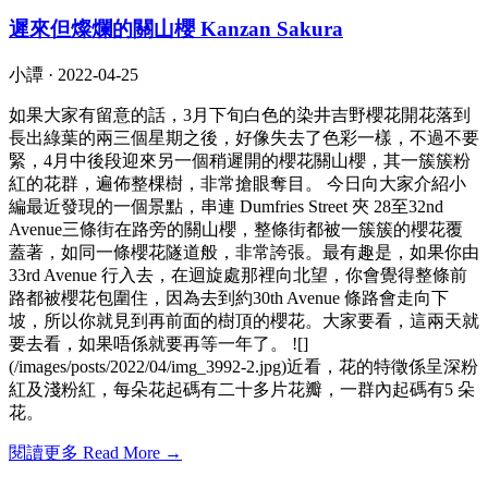
遲來但燦爛的關山櫻 Kanzan Sakura
小譚 ·
2022-04-25
如果大家有留意的話，3月下旬白色的染井吉野櫻花開花落到
長出綠葉的兩三個星期之後，好像失去了色彩一樣，不過不要
緊，4月中後段迎來另一個稍遲開的櫻花關山櫻，其一簇簇粉
紅的花群，遍佈整棵樹，非常搶眼奪目。 今日向大家介紹小
編最近發現的一個景點，串連 Dumfries Street 夾 28至32nd
Avenue三條街在路旁的關山櫻，整條街都被一簇簇的櫻花覆
蓋著，如同一條櫻花隧道般，非常誇張。最有趣是，如果你由
33rd Avenue 行入去，在迴旋處那裡向北望，你會覺得整條前
路都被櫻花包圍住，因為去到約30th Avenue 條路會走向下
坡，所以你就見到再前面的樹頂的櫻花。大家要看，這兩天就
要去看，如果唔係就要再等一年了。 ![]
(/images/posts/2022/04/img_3992-2.jpg)近看，花的特徵係呈深粉
紅及淺粉紅，每朵花起碼有二十多片花瓣，一群內起碼有5 朵
花。
閱讀更多 Read More →