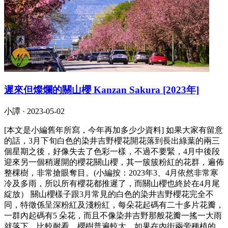
遲來但燦爛的關山櫻 Kanzan Sakura [2023年]
小譚 ·
2023-05-02
[本文是小編舊年所寫，今年再加多少少資料] 如果大家有留意
的話，3月下旬白色的染井吉野櫻花開花落到長出綠葉的兩三
個星期之後，好像失去了色彩一樣，不過不要緊，4月中後段
迎來另一個稍遲開的櫻花關山櫻，其一簇簇粉紅的花群，遍佈
整棵樹，非常搶眼奪目。(小編按：2023年3、4月依然非常寒
冷及多雨，所以所有櫻花都推遲了，而關山櫻也終於在4月尾
綻放） 關山櫻樣子跟3月常見的白色的染井吉野櫻花完全不
同，特徵係呈深粉紅及淺粉紅，每朵花起碼有二十多片花瓣，
一群內起碼有5 朵花，而且不像染井吉野那般花瓣一搖一大雨
就落下，比較耐看。櫻樹普遍較大，如果在內街兩旁種植的