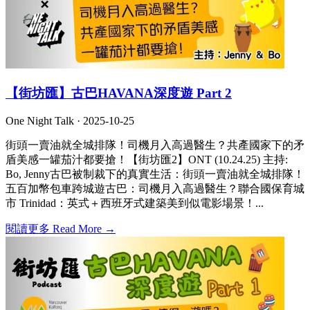
【街坊匯】古巴HAVANA深度遊 Part 2
One Night Talk ·
2025-10-25
街頭一賣油就全城排隊！司機月入高過醫生？共產國家下的矛
盾美感一罐茄汁都要搶！【街坊匯2】ONT (10.24.25) 主持:
Bo, Jenny古巴被制裁下的真實生活：街頭一賣油就全城排隊！
五百加幣包車跨城遊古巴：司機月入高過醫生？聯合國保育城
市 Trinidad：英式＋西班牙式建築美到似電影場景！...
閱讀更多 Read More →