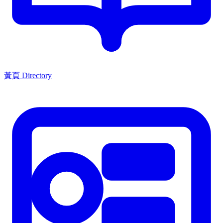
黃頁 Directory