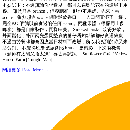
不妨試下；不過無論你坐邊度，都可以在鳥語花香的環境下用
餐。 雖然只是 brunch，但餐廳卻一點也不馬虎。先來 4 粒
scone，從無想過 scone 係咁鬆軟香口，一入口簡直溶了一樣，
完全KO 哂我以前食過的任何 scone。兩種果醬（檸檬同士多
啤李）都是自家製作，同樣味美。 Smoked brisket 炆得好軟，
外面鬆化，外面兩隻蛋同墊底的薯仔唔知點解都好食過第度。
不過由於餐牌都會因應當日材料而改變，所以我食到的你又未
必食到。 我覺得晚餐應該會比 brunch 更精彩，下次有機會
（趁仲有太陽又唔太凍）要去再試試。 Sunflower Cafe / Yellow
House Farm [Google Map]
閱讀更多 Read More →