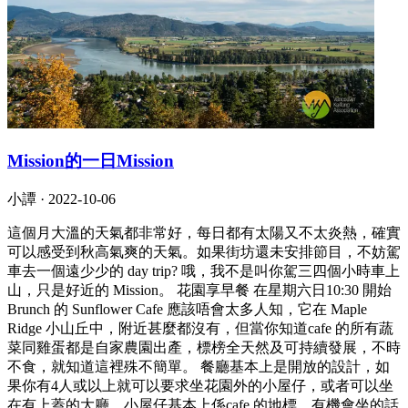
Mission的一日Mission
小譚 ·
2022-10-06
這個月大溫的天氣都非常好，每日都有太陽又不太炎熱，確實
可以感受到秋高氣爽的天氣。如果街坊還未安排節目，不妨駕
車去一個遠少少的 day trip? 哦，我不是叫你駕三四個小時車上
山，只是好近的 Mission。 花園享早餐 在星期六日10:30 開始
Brunch 的 Sunflower Cafe 應該唔會太多人知，它在 Maple
Ridge 小山丘中，附近甚麼都沒有，但當你知道cafe 的所有蔬
菜同雞蛋都是自家農園出產，標榜全天然及可持續發展，不時
不食，就知道這裡殊不簡單。 餐廳基本上是開放的設計，如
果你有4人或以上就可以要求坐花園外的小屋仔，或者可以坐
在有上蓋的大廳。小屋仔基本上係cafe 的地標，有機會坐的話