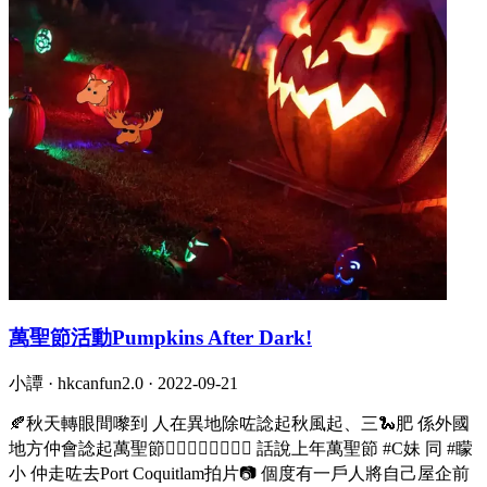
萬聖節活動Pumpkins After Dark!
小譚 · hkcanfun2.0 ·
2022-09-21
🍂秋天轉眼間嚟到 人在異地除咗諗起秋風起、三🐍肥 係外國
地方仲會諗起萬聖節🧛🏾‍♂️🧛🏻‍♀️🧟‍♀️ 話說上年萬聖節 #C妹 同 #矇
小 仲走咗去Port Coquitlam拍片📷 個度有一戶人將自己屋企前