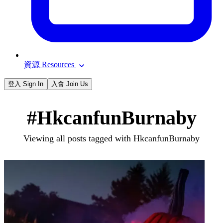
資源 Resources
登入 Sign In
入會 Join Us
#HkcanfunBurnaby
Viewing all posts tagged with HkcanfunBurnaby