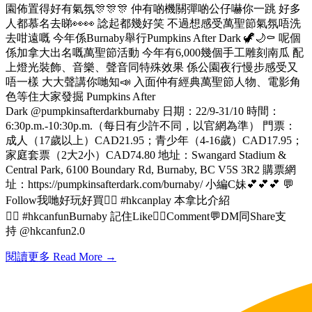
園佈置得好有氣氛🎊🎊🎊 仲有啲機關彈啲公仔嚇你一跳 好多
人都慕名去睇👀👀 諗起都幾好笑 不過想感受萬聖節氣氛唔洗
去咁遠嘅 今年係Burnaby舉行Pumpkins After Dark 🦖🌙⚰️ 呢個
係加拿大出名嘅萬聖節活動 今年有6,000幾個手工雕刻南瓜 配
上燈光裝飾、音樂、聲音同特殊效果 係公園夜行慢步感受又
唔一樣 大大聲講你哋知📣 入面仲有經典萬聖節人物、電影角
色等住大家發掘 Pumpkins After
Dark @pumpkinsafterdarkburnaby 日期：22/9-31/10 時間：
6:30p.m.-10:30p.m.（每日有少許不同，以官網為準） 門票：
成人（17歲以上）CAD21.95；青少年（4-16歲）CAD17.95；
家庭套票（2大2小）CAD74.80 地址：Swangard Stadium &
Central Park, 6100 Boundary Rd, Burnaby, BC V5S 3R2 購票網
址：https://pumpkinsafterdark.com/burnaby/ 小編C妹💕💕💕 💬
Follow我哋好玩好買👉🏻 #hkcanplay 本拿比介紹
👉🏻 #hkcanfunBurnaby 記住Like👍🏻Comment💬DM同Share支
持 @hkcanfun2.0
閱讀更多 Read More →