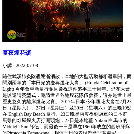
夏夜煙花頌
小譚 ·
2022-07-08
隨住武漢肺炎陰霾逐漸消散，本地的大型活動都相繼重開，而
闊別兩年的「本田光的慶典煙花大會」 (Honda Celebration of
Light) 今年會重新舉行並且慶祝這件盛事三十周年。煙花大會
是以邀請賽型式，邀請世界各地煙花隊伍參賽，這亦是世上最
歷史悠久的離岸煙花比賽。 2017年日本 今年煙花大會在7月23
日（星期六）、27日（星期三）及30日（星期六）的三晚10點
在 English Bay Beach 舉行。23日晚是兩度得到冠軍的日本群
馬県的灯屋煙火店打開頭炮，27日是本地薑 Yukon 白馬市的
Midnight Sun 隊伍，而最後一日是早在1860年成立的西班牙隊
伍Pirotecnia Zaragozana，相信三日的表現都會非常精彩。