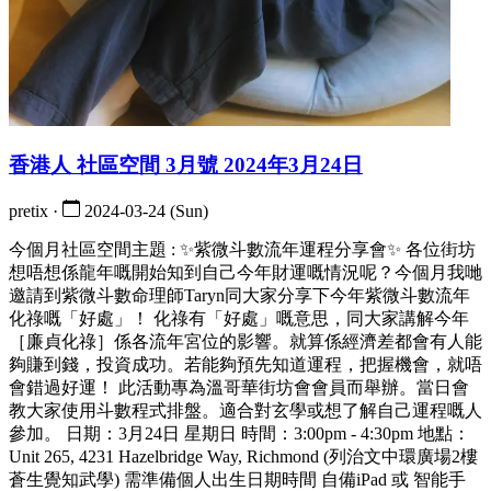
香港人 社區空間 3月號 2024年3月24日
pretix ·
2024-03-24 (Sun)
今個月社區空間主題 : ✨紫微斗數流年運程分享會✨ 各位街坊
想唔想係龍年嘅開始知到自己今年財運嘅情況呢？今個月我哋
邀請到紫微斗數命理師Taryn同大家分享下今年紫微斗數流年
化祿嘅「好處」！ 化祿有「好處」嘅意思，同大家講解今年
［廉貞化祿］係各流年宮位的影響。就算係經濟差都會有人能
夠賺到錢，投資成功。若能夠預先知道運程，把握機會，就唔
會錯過好運！ 此活動專為溫哥華街坊會會員而舉辦。當日會
教大家使用斗數程式排盤。適合對玄學或想了解自己運程嘅人
參加。 日期：3月24日 星期日 時間：3:00pm - 4:30pm 地點：
Unit 265, 4231 Hazelbridge Way, Richmond (列治文中環廣場2樓
蒼生覺知武學) 需準備個人出生日期時間 自備iPad 或 智能手