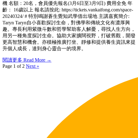
機 名額：20名，會員優先報名(3月6日至3月9日) 費用全免 年
齡： 16歲以上 報名請按此: https://tickets.vankaifong.com/space-
20240324/ # 特別鳴謝蒼生覺知武學借出場地 主講嘉賓簡介:
Taryn Taryn自小喜歡探討生命，對佛學和傳統文化有濃厚興
趣。專長利用紫微斗數和哲學幫助客人解憂，尋找人生方向，
用另一種角度探討生命。協助大家擴闊視野，打破舊觀，開發
更高智慧和機會。亦積極推廣打坐、靜修和提供養生資訊來提
升個人成長，達到身心靈合一的境界。
閱讀更多 Read More →
Page 1 of 2
Next »