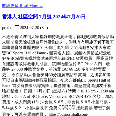
閱讀更多 Read More →
香港人 社區空間 7月號 2024年7月20日
pretix ·
2024-07-20 (Sat)
不經不覺又嚟到大家都好期待嘅夏天喇，你哋安排咗暑假活動
未呢？夏天除咗適合戶外活動之外，你哋有冇興趣了解下溫哥
華嘅體育發展歷史呢？ 今個月嘅社區空間我哋會安排大家遊
覽BC Sports Hall of Fame - 體育名人館。展館內保留並紀念咗
好多BC省豐富嘅體育遺產同埋記錄咗BC省運動員、團隊及體
育建設者取得嘅非凡成就。該博物館位於 BC Place A 門，收
藏咗 27,000 件體育文物，並涵蓋 BC 省 150 多年的體育歷
史。 今次活動大會會安排30分鐘廣東話導賞團，之後參加者
可以自由喺場館內參觀及拍照。今次亦都係BC Sports Hall of
Fame 首次有廣東話導賞團，機會難逢，鍾意體育嘅朋友千祈
唔好錯過！ 日期：7月20日 (星期六) 時間：10:15 am - 11:30 am
地點：Gate A of BC Place, Vancouver, BC V6B 4Y8 名額：20名
費用：成人門票 (15+) - 會員 $16.5，非會員 $18.5 小童門票 -
5-14歲 $12，小童4歲以下 免費 👇👇👇👇👇 按此購票 若想了解
更多，可以去呢個網頁： https://bcsportshall.com/