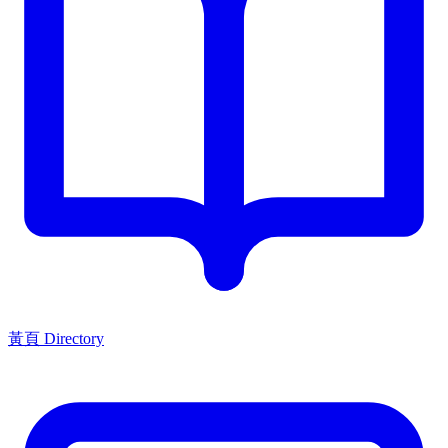
黃頁 Directory