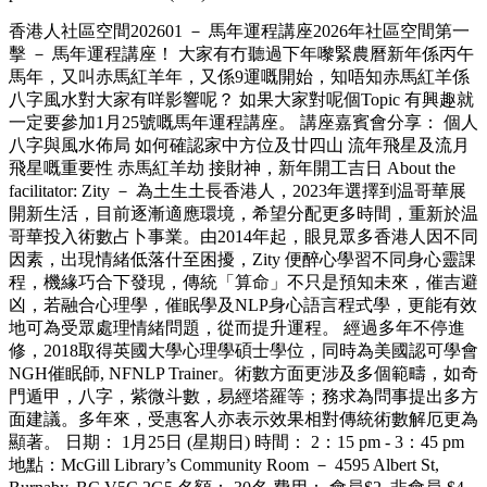
香港人社區空間202601 － 馬年運程講座2026年社區空間第一
擊 － 馬年運程講座！ 大家有冇聽過下年嚟緊農曆新年係丙午
馬年，又叫赤馬紅羊年，又係9運嘅開始，知唔知赤馬紅羊係
八字風水對大家有咩影響呢？ 如果大家對呢個Topic 有興趣就
一定要參加1月25號嘅馬年運程講座。 講座嘉賓會分享： 個人
八字與風水佈局 如何確認家中方位及廿四山 流年飛星及流月
飛星嘅重要性 赤馬紅羊劫 接財神，新年開工吉日 About the
facilitator: Zity － 為土生土長香港人，2023年選擇到温哥華展
開新生活，目前逐漸適應環境，希望分配更多時間，重新於温
哥華投入術數占卜事業。由2014年起，眼見眾多香港人因不同
因素，出現情緒低落什至困擾，Zity 便醉心學習不同身心靈課
程，機緣巧合下發現，傳統「算命」不只是預知未來，催吉避
凶，若融合心理學，催眠學及NLP身心語言程式學，更能有效
地可為受眾處理情緒問題，從而提升運程。 經過多年不停進
修，2018取得英國大學心理學碩士學位，同時為美國認可學會
NGH催眠師, NFNLP Trainer。術數方面更涉及多個範疇，如奇
門遁甲，八字，紫微斗數，易經塔羅等；務求為問事提出多方
面建議。多年來，受惠客人亦表示效果相對傳統術數解厄更為
顯著。 日期： 1月25日 (星期日) 時間： 2：15 pm - 3：45 pm
地點：McGill Library’s Community Room － 4595 Albert St,