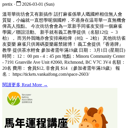
pretix ·
2026-03-01 (Sun)
溫哥華街坊會又有新搞作 話打麻雀係華人嘅國粹相信無人會
質疑，小編就一直想學呢個國粹，不過身在温哥華一直無機會
俾高人指點。 今次街坊會會為一眾新手同雀友安排一個麻雀
學園／聯誼活動。 新手就有義工教學提供（名額12位 － 3
枱）， 而另外我哋亦會安排兩枱俾（8位 － 2枱） 其他街坊雀
友耍樂 麻雀只供籌碼耍樂嚴禁賭博！ 義工會提供『香港牌』
教學 提供茶水輕食 參加者需年滿19歲 日期： 3月1日 (星期日)
時間： 12： 00 pm - 4：45 pm 地點：Minoru Community Center
- 7191 Granville Ave Unit #2060, Richmond, BC V7C 3V4 名額：
20名 費用： 會員$12, 非會員 $14 （參加者需年滿19歲） 報
名： https://tickets.vankaifong.com/space-2603/
閱讀更多 Read More →