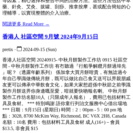
等因素，精心選擇和整合不同的治療方法。這些方法包括中草
藥、針灸、艾灸、拔罐、刮痧、推拿按摩，甚或配合簡短的心
理輔導，以實現整體的介入治療。
閱讀更多 Read More →
香港人 社區空間 9月號 2024年9月15日
pretix ·
2024-09-15 (Sun)
香港人社區空間 20240915- 中秋月餅製作工作坊 0915 社區空
間 - 中秋月餅製作工作坊 有冇聽過『行船爭解纜月餅過埠先
』呢？（透露年齡系列） 係加拿大買月餅咁貴，有無諗過今
年自己學識做傳統月餅，既可以做比自己食又送可以畀親朋戚
友更可以傳承中華飲食文化，如果大家想趕係中秋節之前學識
製作月餅送畀你身邊嘅至愛，咁就要快啲報名喇。 中秋月餅
製作工作坊名額10人（只限成年人報名），費用已包括材料工
具及食材。 *** 特別鳴謝 語你童行列治文服務中心借出場地
*** 日期：9月15日 (星期日) 時間：2：00pm - 5：00 pm 地
點：3028, 8700 McKim Way, Richmond, BC V6X 2H8, Canada
名額：10名 費用：包括材料工具及食材 成人(16+)－會員
$13.5, 非會員 $15