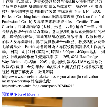
工作坊可以幫你： 改善姿勢以加強自我賦權及提升抗逆能力
了解筋膜系統對身體嘅影響 學習放鬆放空、身心靈互相溝通
技巧 感受調整姿勢後嘅即時效果 主講嘉賓: Patrick Han 現為
Erickson Coaching International 認證專業教練 (Erickson Certified
Professional Coach) 及專業團隊教練 (Erickson Certified Team
Coach) ，並研習內家拳 (太極、形意、八卦) 超過二十年，擅
長結合教練合作與武術運動，協助服務對象探索疑難雜症的根
源、尋找解決辦法、重新連結身心靈以達致平衡，以發揮最大
的個人及專業潛能。除了提供教練合作服務、教授武術及硬筆
毛筆書法外，Patrick 亦會應邀為大專院校提供訓練及工作坊活
動。 日期：4月21日 (星期日) 時間：3:00pm - 4:30pm 地點：列
治文中環廣場2樓蒼生覺知武學 (Unit 265, 4231 Hazelbridge
Way, Richmond) 名額：20名，會員優先報名(4月8日起開放公
眾報名) 費用：全免 年齡: 16歲或以上 無須任何太極拳或武術
經驗 若想了解更多， 歡迎瀏覽
https://www.sereneinternalart.com/see-you-at-our-jin-cultivation-
mastery-workshop 報名請按此:
https://tickets.vankaifong.com/space-20240421/
閱讀更多 Read More →