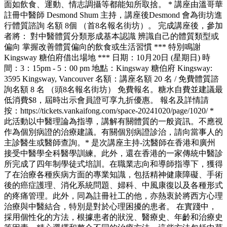
面如飲食、運動、情志調攝等都能知所取捨。 * 講座由溫哥華
註冊中醫師 Desmond Shum 主持，講座後Desmond 會為街坊進
行體質諮詢 名額 8個 （首8名報名街坊）。 完成講座後，參加
者將： 對中醫體質分類形成基本認識 辨識自己的體質類型或
偏向 掌握改善體質偏向的飲食或生活習慣 *** 特別鳴謝
Kingsway 糖伯府借出場地 *** 日期：10月20日 (星期日) 時
間：3：15pm - 5：00 pm 地點：Kingsway 糖伯府 Kingsway:
3595 Kingsway, Vancouver 名額：講座名額 20 名 / 免費體質諮
詢名額 8 名 （頭8名報名街坊） 免費報名。糖水自費並建議最
低消費$8，屆時出示會員證可享九折優惠。 報名及詳情請
按：https://tickets.vankaifong.com/space-20241020/page/1020/ *
此活動以中醫理論為指導，講解有關體質的一般資訊。不應視
作為個別病證的治療建議。有關個別病證診治，請向當事人的
主診醫生或醫師查詢。* 是次講座主持-沈醫師在香港和廣州
接受中醫學全科醫學訓練。此外，還在香港的一家傳統中醫診
所完成了四年制學徒式培訓。在職業志向和導師指導下，獲得
了在治療各種疾病方面的專業知識，包括精神健康障礙、手術
後的癌症護理、消化系統問題、婦科、中風康復以及各種形式
的疼痛管理。此外，同為註冊社工的他，亦熱衷於將西方心理
治療與中醫結合，特別是對於心理困擾的患者。 在實踐中，
採用個性化的方法，根據患者的狀況、醫療史、年齡和治療史