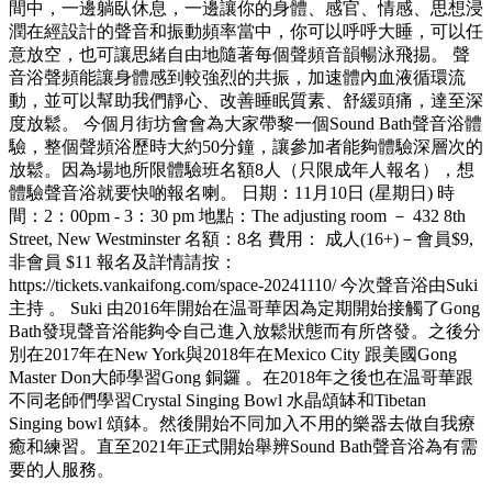
間中，一邊躺臥休息，一邊讓你的身體、感官、情感、思想浸
潤在經設計的聲音和振動頻率當中，你可以呼呼大睡，可以任
意放空，也可讓思緒自由地隨著每個聲頻音韻暢泳飛掦。 聲
音浴聲頻能讓身體感到較強烈的共振，加速體內血液循環流
動，並可以幫助我們靜心、改善睡眠質素、舒緩頭痛，達至深
度放鬆。 今個月街坊會會為大家帶黎一個Sound Bath聲音浴體
驗，整個聲頻浴歷時大約50分鐘，讓參加者能夠體驗深層次的
放鬆。因為場地所限體驗班名額8人（只限成年人報名），想
體驗聲音浴就要快啲報名喇。 日期：11月10日 (星期日) 時
間：2：00pm - 3：30 pm 地點：The adjusting room － 432 8th
Street, New Westminster 名額：8名 費用： 成人(16+)－會員$9,
非會員 $11 報名及詳情請按：
https://tickets.vankaifong.com/space-20241110/ 今次聲音浴由Suki
主持 。 Suki 由2016年開始在温哥華因為定期開始接觸了Gong
Bath發現聲音浴能夠令自己進入放鬆狀態而有所啓發。之後分
別在2017年在New York與2018年在Mexico City 跟美國Gong
Master Don大師學習Gong 銅鑼 。在2018年之後也在温哥華跟
不同老師們學習Crystal Singing Bowl 水晶頌缽和Tibetan
Singing bowl 頌鉢。然後開始不同加入不用的樂器去做自我療
癒和練習。直至2021年正式開始舉辨Sound Bath聲音浴為有需
要的人服務。