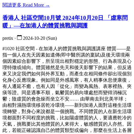
閱讀更多 Read More →
香港人 社區空間10月號 2024年10月20日 「虛寒問
暖」—在加港人的體質挑戰與調護
pretix ·
2024-10-20 (Sun)
#1020 社區空間 - 在加港人的體質挑戰與調護講座 體質——是
指一個人在先天因素如遺傳(即中醫所講的稟賦)及後天環境兩
個因素綜合影響下，所呈現出相對穩定的形態、行為表現及心
理特徵或傾向。體質雖然是先天和後天影響下的結果，但反過
來又決定我們如何與外界互動，而產生在相同條件卻出現個別
化身心反應現象。例如同是外感風寒，有人稍事休息便康復，
有人遷延不癒，也有人因「從化」而變為風熱、表寒裡熱、夾
痰等證。同是遇事不順，氣鬱質的易向壞處想而變得消極沉
鬱；陰虛質的會急燥而坐立不安…… 由華南去到北美半球；
由相對濕熱環境移居乾冷環境——新到加港人面對這種生活環
境轉變，對身心來說都是一個挑戰。不同體質的人在新生活環
境都面對不同程度的挑戰，比如陽虛體質的人，要適應乾冷的
天氣，挑戰要比其他體質的人來得大，敏感體質的人亦然。因
此，若能正確認識自己的體質類型或偏向，那麼在生活上各層