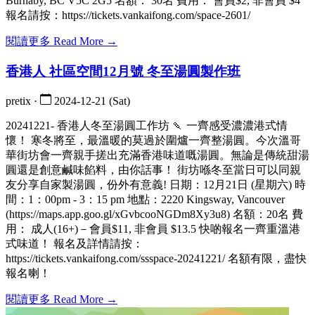
Burnaby, BC V5C 2G5 名額： 30名 費用： 會員$2, 非會員 $4
報名請按：https://tickets.vankaifong.com/space-2601/
閱讀更多 Read More →
香港人 社區空間12月號 冬至湯圓製作班
pretix ·
2024-12-21 (Sat)
20241221- 香港人冬至湯圓工作坊 🍡 一齊感受濃濃港式情
懷！ 寒冬將至，最溫暖的莫過於圍爐一齊整湯圓。今次溫哥
華街坊會一齊親手搓出充滿香港味道嘅湯圓。無論是傳統甜湯
圓還是創意鹹味餡料，由你話事！ 街坊喺冬至當日可以同親
友分享自家製湯圓，份外有意義! 日期：12月21日 (星期六) 時
間：1：00pm - 3：15 pm 地點：2220 Kingsway, Vancouver
(https://maps.app.goo.gl/xGvbcooNGDm8Xy3u8) 名額：20名 費
用： 成人(16+)－會員$11, 非會員 $13.5 快啲報名一齊重溫港
式味道！ 報名及詳情請按：
https://tickets.vankaifong.com/ssspace-20241221/ 名額有限，盡快
報名喇！
閱讀更多 Read More →