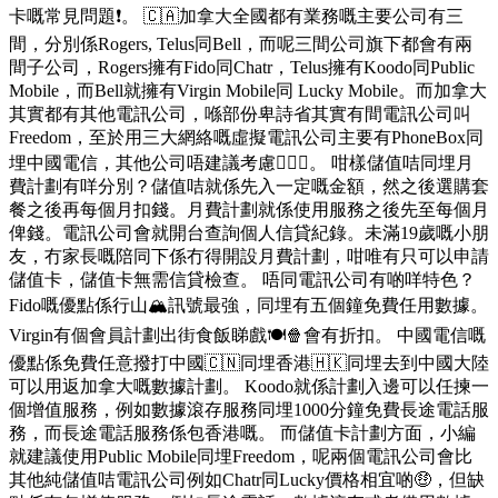
卡嘅常見問題❗️。 🇨🇦加拿大全國都有業務嘅主要公司有三
間，分別係Rogers, Telus同Bell，而呢三間公司旗下都會有兩
間子公司，Rogers擁有Fido同Chatr，Telus擁有Koodo同Public
Mobile，而Bell就擁有Virgin Mobile同 Lucky Mobile。而加拿大
其實都有其他電訊公司，喺部份卑詩省其實有間電訊公司叫
Freedom，至於用三大網絡嘅虛擬電訊公司主要有PhoneBox同
埋中國電信，其他公司唔建議考慮🙅🏻‍♂️。 咁樣儲值咭同埋月
費計劃有咩分別？儲值咭就係先入一定嘅金額，然之後選購套
餐之後再每個月扣錢。月費計劃就係使用服務之後先至每個月
俾錢。電訊公司會就開台查詢個人信貸紀錄。未滿19歲嘅小朋
友，冇家長嘅陪同下係冇得開設月費計劃，咁唯有只可以申請
儲值卡，儲值卡無需信貸檢查。 唔同電訊公司有啲咩特色？
Fido嘅優點係行山🏔️訊號最強，同埋有五個鐘免費任用數據。
Virgin有個會員計劃出街食飯睇戲🍽️🍿會有折扣。 中國電信嘅
優點係免費任意撥打中國🇨🇳同埋香港🇭🇰同埋去到中國大陸
可以用返加拿大嘅數據計劃。 Koodo就係計劃入邊可以任揀一
個增值服務，例如數據滾存服務同埋1000分鐘免費長途電話服
務，而長途電話服務係包香港嘅。 而儲值卡計劃方面，小編
就建議使用Public Mobile同埋Freedom，呢兩個電訊公司會比
其他純儲值咭電訊公司例如Chatr同Lucky價格相宜啲🤑，但缺