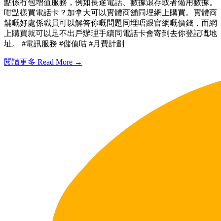
點係冇包增值服務，例如長途電話、數據滾存或者備用數據。
咁點樣買電話卡？加拿大可以實體商舖同埋網上購買。實體商
舖嘅好處係職員可以解答你嘅問題同埋唔跟官網嘅價錢，而網
上購買就可以足不出戶辦理手續同電話卡會寄到去你登記嘅地
址。 #電訊服務 #儲值咭 #月費計劃
閱讀更多 Read More →