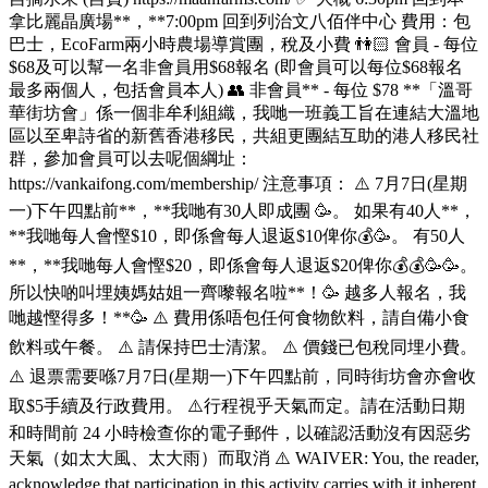
拿比麗晶廣場**，**7:00pm 回到列治文八佰伴中心 費用：包
巴士，EcoFarm兩小時農場導賞團，稅及小費 👫🏻 會員 - 每位
$68及可以幫一名非會員用$68報名 (即會員可以每位$68報名
最多兩個人，包括會員本人) 👥 非會員** - 每位 $78 **「溫哥
華街坊會」係一個非牟利組織，我哋一班義工旨在連結大溫地
區以至卑詩省的新舊香港移民，共組更團結互助的港人移民社
群，參加會員可以去呢個綱址：
https://vankaifong.com/membership/ 注意事項： ⚠️ 7月7日(星期
一)下午四點前**，**我哋有30人即成團 🥳。 如果有40人**，
**我哋每人會慳$10，即係會每人退返$10俾你💰🥳。 有50人
**，**我哋每人會慳$20，即係會每人退返$20俾你💰💰🥳🥳。
所以快啲叫埋姨媽姑姐一齊嚟報名啦**！🥳 越多人報名，我
哋越慳得多！**🥳 ⚠️ 費用係唔包任何食物飲料，請自備小食
飲料或午餐。 ⚠️ 請保持巴士清潔。 ⚠️ 價錢已包稅同埋小費。
⚠️ 退票需要喺7月7日(星期一)下午四點前，同時街坊會亦會收
取$5手續及行政費用。 ⚠️行程視乎天氣而定。請在活動日期
和時間前 24 小時檢查你的電子郵件，以確認活動沒有因惡劣
天氣（如太大風、太大雨）而取消 ⚠️ WAIVER: You, the reader,
acknowledge that participation in this activity carries with it inherent