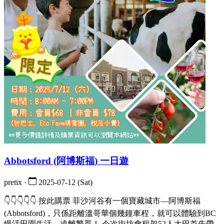
Abbotsford (阿博斯福) 一日遊
pretix ·
2025-07-12 (Sat)
👇👇👇👇👇 按此購票 菲沙河谷有一個寶藏城市—阿博斯福
(Abbotsford)，只係距離溫哥華個幾鐘車程，就可以體驗到BC
慢活田園生活，遠離繁囂！ 今次街坊會租架52人大巴首先帶