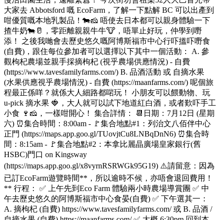
大家去 Abbotsford 嘅 EcoFarm，了解一下點解 BC 可以出產到
咁優質嘅本地乳製品！🐄🧀 唔使去日本都可以親身體驗一下
揸牛奶🐄🥛，零距離親親⽜⽜🐮，唔單止好玩，仲學到嘢
添！ 之後我哋會去歷史悠久嘅阿博斯福市中心行吓搵吓嘢食
(自費)，跟住每位參加者可以選擇以下其中一個活動： A. 參
觀枸杞農場並親手採摘枸杞 (視乎農場供應情況) - 自費
(https://www.tavesfamilyfarms.com/) B. 品酒活動 或 自摘水果
(水果供應視乎農場情況) - 自費 (https://maanfarms.com/) 呢個旅
程最正係咩？就係大人細路都啱玩！ 小朋友可以餵動物、玩
u-pick 摘水果 🍓，大人就可以試下地道紅白酒，或者歎吓手工
小食 🍷🧀，一樣咁開心！ 集合詳情： 📆日期：7月12日 (星期
六) ⏰集合時間：8:00am - 🚩集合地點#1：列治文八佰伴中心
正門 (https://maps.app.goo.gl/TUovjtCu8LNBqDnN6) ⏰集合時
間：8:15am - 🚩集合地點#2：本拿比麗晶廣場皇家銀行(舊
HSBC)門口 on Kingsway
(https://maps.app.goo.gl/x8vyrnRSRWGk95G19) ⚠️請留意：因為
已訂EcoFarm遊覽時間**，所以逾時不候，亦唔會退回費用！
** ⾏程： ✅️ 上午先到Eco Farm 體驗兩小時農場導賞團 ✅️ 中
午去歷史悠久的阿博斯福市中心食晏(自費) ✅️ 下午選其一：
A. 摘枸杞 (自費) https://www.tavesfamilyfarms.com/ 或 B. 品酒 /
自摘水果 (自費) https://maanfarms.com/ ✅️ 大概 6:30pm 回到本