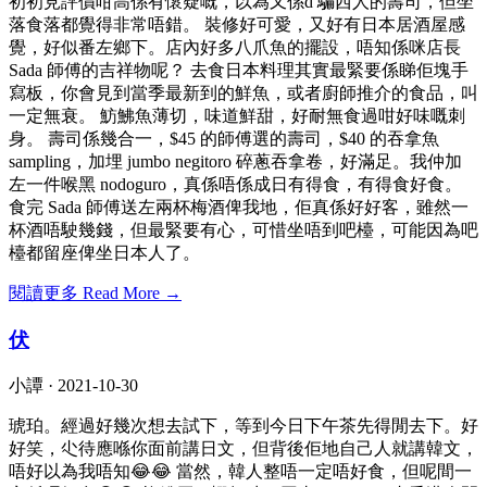
初初見評價咁高係有懷疑嘅，以為又係d 騙西人的壽司，但坐
落食落都覺得非常唔錯。 裝修好可愛，又好有日本居酒屋感
覺，好似番左鄉下。店內好多八爪魚的擺設，唔知係咪店長
Sada 師傅的吉祥物呢？ 去食日本料理其實最緊要係睇佢塊手
寫板，你會見到當季最新到的鮮魚，或者廚師推介的食品，叫
一定無衰。 魴鮄魚薄切，味道鮮甜，好耐無食過咁好味嘅刺
身。 壽司係幾合一，$45 的師傅選的壽司，$40 的吞拿魚
sampling，加埋 jumbo negitoro 碎蔥吞拿卷，好滿足。我仲加
左一件喉黑 nodoguro，真係唔係成日有得食，有得食好食。
食完 Sada 師傅送左兩杯梅酒俾我地，佢真係好好客，雖然一
杯酒唔駛幾錢，但最緊要有心，可惜坐唔到吧檯，可能因為吧
檯都留座俾坐日本人了。
閱讀更多 Read More →
伏
小譚 ·
2021-10-30
琥珀。經過好幾次想去試下，等到今日下午茶先得閒去下。好
好笑，尐待應喺你面前講日文，但背後佢地自己人就講韓文，
唔好以為我唔知😂😂 當然，韓人整唔一定唔好食，但呢間一