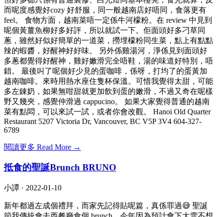
而呢度感覺好cozy 好舒服，同一般越南店好唔同，食落更有
feel。 食物方面，越南菜唔一定係牛河檬粉。在 review 中見到
呢個黃薑魚柳好多好評，所以就試一下。佢面頭好多刁草同
蔥，雖然好似好簡單的一道菜，撈埋檬粉同生菜，點上有點點
辣的蝦醬，好醒神好好味。 另外係雞湯河，淨係見到面頭好
多蔥都覺得好醒神，雞好嫩滑完全唔鞋，湯的味道好特別，唔
錯。 最後叫了呢個好少見的蛋咖啡，係呀，打均了的蛋黃加
越南咖啡。來時用熱水座住隻杯保溫。可惜我覺得太甜，可能
多左錬奶，如果無咁甜就更加飲到蛋的嫩滑，不過又奇在呢樣
野又幾夾，感覺仲滑過 cappucino。 如果大家覺得普通的越南
菜有點悶，可以來試一試，或者你會改觀。 Hanoi Old Quarter
Restaurant 5207 Victoria Dr, Vancouver, BC V5P 3V4 604-327-
6789
閱讀更多 Read More →
抵食的聖誕Brunch BRUNO
小譚 ·
2022-01-10
新年都過左成個禮拜，而家先記得貼呢篇，真係罪過😅 聖誕
節我傳統會去西餐廳食個 brunch，今年因為預計會下大雪不想