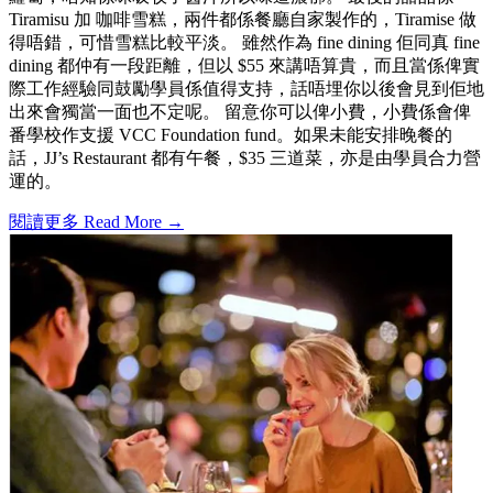
Tiramisu 加 咖啡雪糕，兩件都係餐廳自家製作的，Tiramise 做
得唔錯，可惜雪糕比較平淡。 雖然作為 fine dining 佢同真 fine
dining 都仲有一段距離，但以 $55 來講唔算貴，而且當係俾實
際工作經驗同鼓勵學員係值得支持，話唔埋你以後會見到佢地
出來會獨當一面也不定呢。 留意你可以俾小費，小費係會俾
番學校作支援 VCC Foundation fund。如果未能安排晚餐的
話，JJ’s Restaurant 都有午餐，$35 三道菜，亦是由學員合力營
運的。
閱讀更多 Read More →