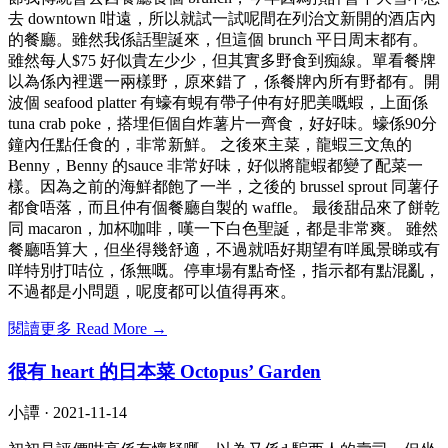
去 downtown 咁遠，所以就試一試呢間在列治文新開的酒店內
的餐廳。雖然我係話聖誕來，但這個 brunch 平日周末都有。
雖然每人$75 好似貴左少少，但其實多野食到痴線。單看餐牌
以為係內裡選一兩樣野，原來錯了，係餐牌內所有野都有。開
波個 seafood platter 有蠔有蜆有帶子仲有好肥美嘅蝦，上面係
tuna crab poke，搭埋佢個自炸薯片一齊食，好好味。蠔係90分
鐘內任點任食的，非常新鮮。 之後來主菜，龍蝦三文魚的
Benny，Benny 的sauce 非常好味，好似將龍蝦都變了配菜一
樣。因為之前的海鮮都飽了一半，之後的 brussel sprout 同薯仔
都食唔落，而且仲有個餐廳自製的 waffle。 最後甜品來了餅乾
同 macaron，加杯咖啡，嘆一下白色聖誕，都是非常爽。 雖然
餐廳唔算大，但坐得幾舒適，不過就唔好期望有咩風景睇或有
咩特別打咭位，係無嘅。停車場有點奇怪，指示都有點混亂，
不過都是小問題，呢度都可以值得再來。
閱讀更多 Read More →
很有 heart 的日本菜 Octopus’ Garden
小譚 ·
2021-11-14