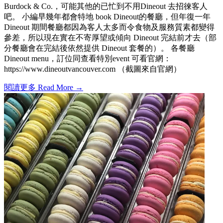
Burdock & Co.，可能其他的已忙到不用Dineout 去招徠客人
吧。 小編早幾年都會特地 book Dineout的餐廳，但年復一年
Dineout 期間餐廳都因為客人太多而令食物及服務質素都變得
參差，所以現在實在不寄厚望或傾向 Dineout 完結前才去（部
分餐廳會在完結後依然提供 Dineout 套餐的）。 各餐廳
Dineout menu，訂位同查看特別event 可看官網：
https://www.dineoutvancouver.com （截圖來自官網）
閱讀更多 Read More →