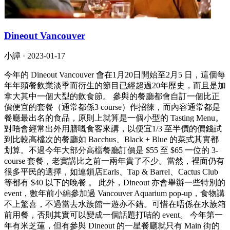
Dineout Vancouver
小譚 ·
2023-01-17
今年的 Dineout Vancouver 會在1月20日開始至2月5 日，這個每
年年頭餐飲業淡季而衍生的節目已經超過20年歷史，而且是加
拿大其中一個大型的飲食節。 參與的餐廳都會自訂一個比正
價便宜的套餐（通常都係3 course）作招徠，而內容通常都是
餐廳最出名的食品，原則上就算是一個小型的 Tasting Menu。
對唔會經常出外用膳嘅食客來講，以便宜1/3 至半價的價錢試
到比較高檔次的餐廳如 Bacchus、Black + Blue 的菜式其實都
划算。不過今年大部分高檔餐廳訂價是 $55 至 $65 一位的 3-
course 套餐，老實講比之前一兩年貴了不少。當然，裡面仍有
很多平民的選擇，如連鎖店Earls、Tap & Barrel、Cactus Club
等都有 $40 以下的晚餐 。 此外，Dineout 亦會舉辦一些特別的
event，數年前小編參加過 Vancouver Aquarium pop-up，食物講
不上驚喜，不過當去水族館一遊亦不錯。可惜在唔係在水族箱
前用餐，否則其實可以變成一個話題打咭的 event。 今年第一
年有米芝蓮，但有參與 Dineout 的一星餐廳就只有 Main 街的