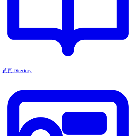
黃頁 Directory