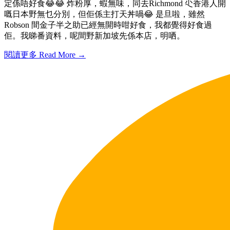
定係唔好食😂😂 炸粉厚，蝦無味，同去Richmond 尐香港人開
嘅日本野無乜分別，但佢係主打天丼喎😂 是旦啦，雖然
Robson 間金子半之助已經無開時咁好食，我都覺得好食過
佢。我睇番資料，呢間野新加坡先係本店，明哂。
閱讀更多 Read More →