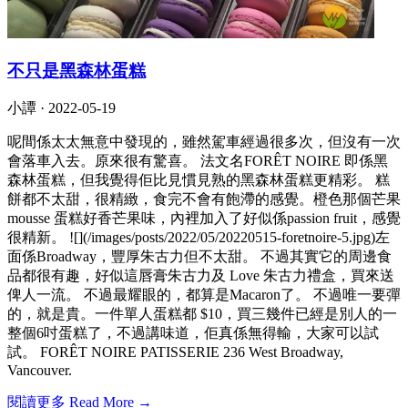
不只是黑森林蛋糕
小譚 ·
2022-05-19
呢間係太太無意中發現的，雖然駕車經過很多次，但沒有一次
會落車入去。原來很有驚喜。 法文名FORÊT NOIRE 即係黑
森林蛋糕，但我覺得佢比見慣見熟的黑森林蛋糕更精彩。 糕
餅都不太甜，很精緻，食完不會有飽滯的感覺。橙色那個芒果
mousse 蛋糕好香芒果味，內裡加入了好似係passion fruit，感覺
很精新。 ![](/images/posts/2022/05/20220515-foretnoire-5.jpg)左
面係Broadway，豐厚朱古力但不太甜。 不過其實它的周邊食
品都很有趣，好似這唇膏朱古力及 Love 朱古力禮盒，買來送
俾人一流。 不過最耀眼的，都算是Macaron了。 不過唯一要彈
的，就是貴。一件單人蛋糕都 $10，買三幾件已經是別人的一
整個6吋蛋糕了，不過講味道，佢真係無得輸，大家可以試
試。 FORÊT NOIRE PATISSERIE 236 West Broadway,
Vancouver.
閱讀更多 Read More →