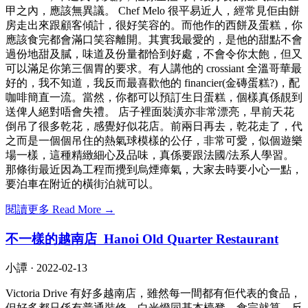
甲之內，應該無異議。 Chef Melo 很平易近人，經常見佢由餅
房走出來跟顧客傾計，很好笑容的。而他作的西餅及蛋糕，你
應該食完都會滿口笑容離開。其實我最愛的，是他的甜點不會
過份地甜及膩，味道及份量都恰到好處，不會令你太飽，但又
可以滿足你第三個胃的要求。有人講他的 crossiant 全溫哥華最
好的，我不知道，我反而最喜歡他的 financier(金磚蛋糕?)，配
咖啡簡直一流。當然，你都可以預訂生日蛋糕，個樣真係靚到
送俾人絕對唔會失禮。 店子裡面裝潢亦非常漂亮，早前天花
倒吊了很多乾花，感覺好似花店。前兩日再去，乾花走了，代
之而是一個個吊住的熱氣球模樣的公仔，非常可愛，似個遊樂
場一樣，這種精緻細心及品味，真係要跟法國/法系人學習。
那條街最近因為工程而攪到烏煙瘴氣，大家去時要小心一點，
要泊車在附近的橫街泊就可以。
閱讀更多 Read More →
不一樣的越南店 Hanoi Old Quarter Restaurant
小譚 ·
2022-02-13
Victoria Drive 有好多越南店，雖然每一間都有佢代表的食品，
但好多都只係有普通裝修、白光燈同基本檯凳，食完就算，反