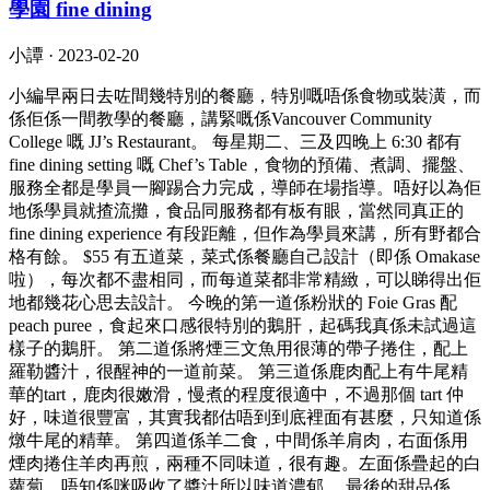
學園 fine dining
小譚 ·
2023-02-20
小編早兩日去咗間幾特別的餐廳，特別嘅唔係食物或裝潢，而
係佢係一間教學的餐廳，講緊嘅係Vancouver Community
College 嘅 JJ’s Restaurant。 每星期二、三及四晚上 6:30 都有
fine dining setting 嘅 Chef’s Table，食物的預備、煮調、擺盤、
服務全都是學員一腳踢合力完成，導師在場指導。唔好以為佢
地係學員就揸流攤，食品同服務都有板有眼，當然同真正的
fine dining experience 有段距離，但作為學員來講，所有野都合
格有餘。 $55 有五道菜，菜式係餐廳自己設計（即係 Omakase
啦），每次都不盡相同，而每道菜都非常精緻，可以睇得出佢
地都幾花心思去設計。 今晚的第一道係粉狀的 Foie Gras 配
peach puree，食起來口感很特別的鵝肝，起碼我真係未試過這
樣子的鵝肝。 第二道係將煙三文魚用很薄的帶子捲住，配上
羅勒醬汁，很醒神的一道前菜。 第三道係鹿肉配上有牛尾精
華的tart，鹿肉很嫩滑，慢煮的程度很適中，不過那個 tart 仲
好，味道很豐富，其實我都估唔到到底裡面有甚麼，只知道係
燉牛尾的精華。 第四道係羊二食，中間係羊肩肉，右面係用
煙肉捲住羊肉再煎，兩種不同味道，很有趣。左面係疊起的白
蘿蔔，唔知係咪吸收了醬汁所以味道濃郁。 最後的甜品係