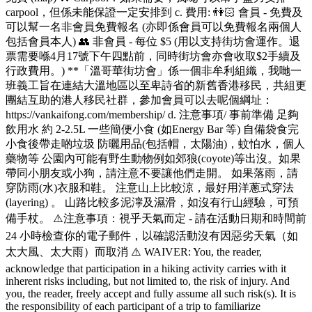
carpool，但係未能保證一定安排到 c. 費用: 👫🏻 會員 - 免費及
可以幫一名非會員免費報名 (亦即係會員可以免費報名兩個人
包括會員本人) 👥 非會員 - 每位 $5 (用以支持街坊會運作。退
票需要喺4月17號下午四點前，同時街坊會亦會收取$2手續及
行政費用。) **「溫哥華街坊會」係一個非牟利組織，我哋一
班義工旨在連結大溫地區以至卑詩省的新舊香港移民，共組更
團結互助的港人移民社群，參加會員可以去呢個綱址：
https://vankaifong.com/membership/ d. 注意事項/ 事前準備 足夠
飲用水 約 2-2.5L 一些簡便小食 (如Energy Bar 等) 自備袋食完
小食後帶走啲垃圾 防曬用品(包括帽，太陽油)，蚊怕水，個人
藥物等 公園內可能有野生動物例如郊狼(coyote)等出沒。如果
帶同小朋友或小狗，請注意不要讓他們走開。 如果落雨，請
穿防雨(水)衣服和鞋。 注意山上比較涼，最好用洋蔥式穿法
(layering) 。 山路比較多泥濘及濕滑，如沒有行山經驗，可預
備手杖。 ⚠️注意事項：視乎天氣而定 - 請在活動日期和時間前
24 小時檢查你的電子郵件，以確認活動沒有因惡劣天氣（如
太大風、太大雨）而取消 ⚠️ WAIVER: You, the reader,
acknowledge that participation in a hiking activity carries with it
inherent risks including, but not limited to, the risk of injury. And
you, the reader, freely accept and fully assume all such risk(s). It is
the responsibility of each participant of a trip to familiarize