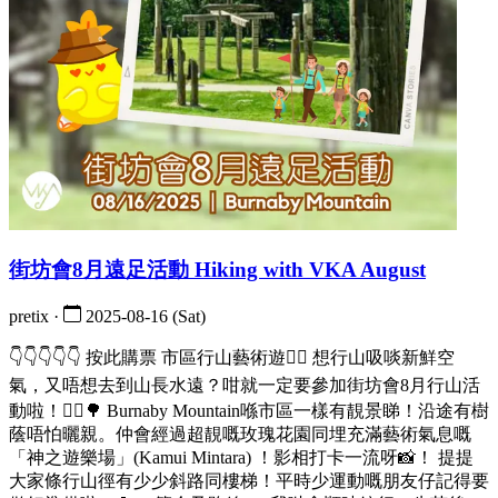
街坊會8月遠足活動 Hiking with VKA August
pretix ·
2025-08-16 (Sat)
👇👇👇👇👇 按此購票 市區行山藝術遊🚶‍♀️ 想行山吸啖新鮮空
氣，又唔想去到山長水遠？咁就一定要參加街坊會8月行山活
動啦！🚶‍♀️🌳 Burnaby Mountain喺市區一樣有靚景睇！沿途有樹
蔭唔怕曬親。仲會經過超靚嘅玫瑰花園同埋充滿藝術氣息嘅
「神之遊樂場」(Kamui Mintara) ！影相打卡一流呀📸！ 提提
大家條行山徑有少少斜路同樓梯！平時少運動嘅朋友仔記得要