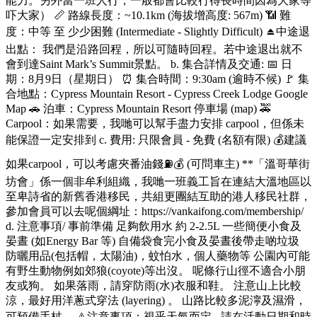
能力。另外當一班人行，一般都會比較行得長時間因為大家等
吓大家） 📏 路線長度：~10.1km (海拔增高度: 567m) 📶 難
度：中等 至 少少困難 (Intermediate - Slightly Difficult) ⏏️中途退
出點： 我們是沿路回程，所以可隨時回程。若中途退出就不
會到達Saint Mark’s Summit景點。 b. 集合詳情及交通: 📅 日
期：8月9日（星期日） ⏰ 集合時間：9:30am (逾時不候) 🚩 集
合地點：Cypress Mountain Resort - Cypress Creek Lodge Google
Map 🚗 泊車：Cypress Mountain Resort 停車場 (map) 🚕
Carpool：如果需要，我哋可以幫手盡力安排 carpool，但係未
能保證一定安排到 c. 費用: 只限會員 - 免費 (名額有限) 💰建議
如果carpool，可以考慮夾番油錢⛽💰 (可問車主) **「溫哥華街
坊會」係一個非牟利組織，我哋一班義工旨在連結大溫地區以
至卑詩省的新舊香港移民，共組更團結互助的港人移民社群，
參加會員可以去呢個綱址：https://vankaifong.com/membership/
d. 注意事項/ 事前準備 足夠飲用水 約 2-2.5L 一些簡便小食及
晏晝 (如Energy Bar 等) 自備袋食完小食及晏晝後帶走啲垃圾
防曬用品(包括帽，太陽油)，蚊怕水，個人藥物等 公園內可能
有野生動物例如郊狼(coyote)等出沒。 呢條行山徑不適合小朋
友或狗。 如果落雨，請穿防雨(水)衣服和鞋。 注意山上比較
涼，最好用洋蔥式穿法 (layering) 。 山路比較多泥濘及濕滑，
可預備手杖。 ⚠️注意事項：視乎天氣而定 - 請在活動日期和時