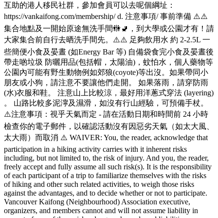
互助的港人移民社群，參加會員可以去呢個綱址：
https://vankaifong.com/membership/ d. 注意事項/ 事前準備 ⚠️⚠️
集合地點及一開始原途無洗手間🚻🚽，到大學或公園才有！請
大家集合前自行去晒洗手間先。⚠️⚠️ 足夠飲用水 約 2-2.5L 一
些簡便小食及晏晝 (如Energy Bar 等) 自備袋食完小食及晏晝後
帶走啲垃圾 防曬用品(包括帽，太陽油)，蚊怕水，個人藥物等
公園內可能有野生動物例如郊狼(coyote)等出沒。如果帶同小
朋友或小狗，請注意不要讓他們走開。 如果落雨，請穿防雨
(水)衣服和鞋。 注意山上比較涼，最好用洋蔥式穿法 (layering)
。 山路比較多泥濘及濕滑，如沒有行山經驗，可預備手杖。
⚠️注意事項：視乎天氣而定 - 請在活動日期和時間前 24 小時
檢查你的電子郵件，以確認活動沒有因惡劣天氣（如太大風、
太大雨）而取消 ⚠️ WAIVER: You, the reader, acknowledge that
participation in a hiking activity carries with it inherent risks
including, but not limited to, the risk of injury. And you, the reader,
freely accept and fully assume all such risk(s). It is the responsibility
of each participant of a trip to familiarize themselves with the risks
of hiking and other such related activities, to weigh those risks
against the advantages, and to decide whether or not to participate.
Vancouver Kaifong (Neighbourhood) Association executive,
organizers, and members cannot and will not assume liability in