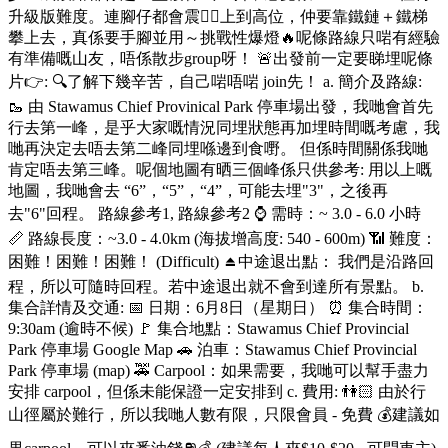
升級版難度。連腳仔都會震😵‍💫上到高位，仲要靠鐵鏈＋鐵梯
攀上去，真係要手腳並用～挑戰性爆燈🔥呢條路線只啱有經驗
有準備嘅山友，唔係散步group呀！ 🚨出發前一定要睇埋呢條
片👉: 🔍了解下幾辛苦，自己啱唔啱 join先！ a. 簡介及路線:
🥾 由 Stawamus Chief Provinical Park 停車場出發，我哋會首先
行去第一峰，是乎大家嘅情況同埋狀態再加埋時間嘅考慮，我
哋再決定去唔去第二峰同埋喺邊到食嘢。 但係時間關係我哋
肯定唔去第三峰。呢個地圖有晒三個峰係只供參考: 用以上嘅
地圖，我哋會去 “6”，“5”，“4”，可能去埋"3"，之後再
去"6"回程。 路線參考1, 路線參考2 ⌚ 需時：~ 3.0 - 6.0 小時
📏 路線長度：~3.0 - 4.0km (海拔增高度: 540 - 600m) 📶 難度：
困難！困難！困難！ (Difficult) ⏏️中途退出點： 我們是沿路回
程，所以可隨時回程。若中途退出就不會到達所有景點。 b.
集合詳情及交通: 📅 日期：6月8日（星期日） ⏰ 集合時間：
9:30am (逾時不候) 🚩 集合地點：Stawamus Chief Provincial
Park 停車場 Google Map 🚗 泊車：Stawamus Chief Provincial
Park 停車場 (map) 🚕 Carpool：如果需要，我哋可以幫手盡力
安排 carpool，但係未能保證一定安排到 c. 費用: 👫🏻 由於行
山徑屬於難行，所以我哋人數有限，只限會員 - 免費 💰建議如