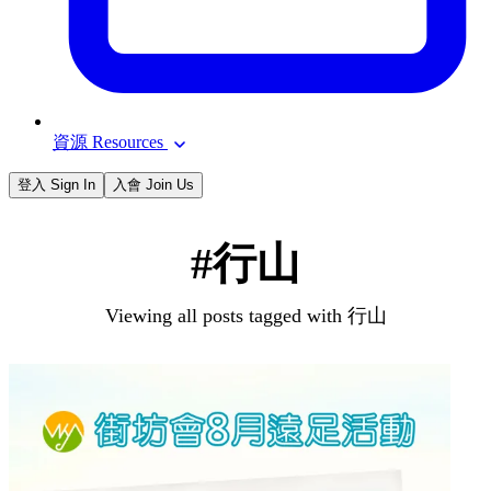
資源 Resources
登入 Sign In
入會 Join Us
#行山
Viewing all posts tagged with 行山