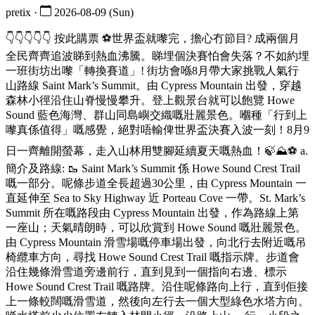
pretix ·
2026-08-09 (Sun)
👇👇👇👇👇 按此購票 ⚽世界盃就嚟完，擔心冇節目? 成兩個月
全民齊齊追波睇到熱血沸騰。睇埋個決賽怕會失落？不如約埋
一班街坊出嚟「轉換賽道」! 街坊會喺8月帶大家挑戰人氣行
山路線 Saint Mark’s Summit。由 Cypress Mountain 出發，穿越
森林小徑沿住山脊慢慢攀升。登上觀景台就可以飽覽 Howe
Sound 藍色海灣、群山同島嶼交織嘅壯麗景色。嗰種「行到上
嚟真係值得」嘅感覺，絕對唔輸俾世界盃決賽入波一刻！8月9
日一齊離開螢幕，走入山林用雙腳延續夏天嘅熱血！🍃⛰️⚽ a.
簡介及路線: 🥾 Saint Mark’s Summit 係 Howe Sound Crest Trail
嘅一部分。呢條步道全長超過30公里，由 Cypress Mountain 一
直延伸至 Sea to Sky Highway 近 Porteau Cove 一帶。St. Mark’s
Summit 所在嘅路段由 Cypress Mountain 出發，作為路線上第
一座山；天氣晴朗時，可以欣賞到 Howe Sound 嘅壯麗景色。
由 Cypress Mountain 滑雪場嘅停車場出發，向北行去附近嘅吊
椅纜車方向，尋找 Howe Sound Crest Trail 嘅指示牌。步道會
沿住幾條滑雪道旁邊前行，直到見到一個指向右邊、標示
Howe Sound Crest Trail 嘅路牌。沿住呢條路向上行，直到佢接
上一條較闊嘅滑雪道，然後向左行去一個大型綠色水塔方向。