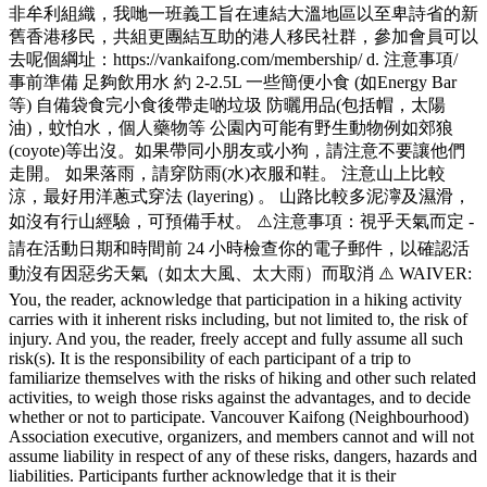
非牟利組織，我哋一班義工旨在連結大溫地區以至卑詩省的新
舊香港移民，共組更團結互助的港人移民社群，參加會員可以
去呢個綱址：https://vankaifong.com/membership/ d. 注意事項/
事前準備 足夠飲用水 約 2-2.5L 一些簡便小食 (如Energy Bar
等) 自備袋食完小食後帶走啲垃圾 防曬用品(包括帽，太陽
油)，蚊怕水，個人藥物等 公園內可能有野生動物例如郊狼
(coyote)等出沒。如果帶同小朋友或小狗，請注意不要讓他們
走開。 如果落雨，請穿防雨(水)衣服和鞋。 注意山上比較
涼，最好用洋蔥式穿法 (layering) 。 山路比較多泥濘及濕滑，
如沒有行山經驗，可預備手杖。 ⚠️注意事項：視乎天氣而定 -
請在活動日期和時間前 24 小時檢查你的電子郵件，以確認活
動沒有因惡劣天氣（如太大風、太大雨）而取消 ⚠️ WAIVER:
You, the reader, acknowledge that participation in a hiking activity
carries with it inherent risks including, but not limited to, the risk of
injury. And you, the reader, freely accept and fully assume all such
risk(s). It is the responsibility of each participant of a trip to
familiarize themselves with the risks of hiking and other such related
activities, to weigh those risks against the advantages, and to decide
whether or not to participate. Vancouver Kaifong (Neighbourhood)
Association executive, organizers, and members cannot and will not
assume liability in respect of any of these risks, dangers, hazards and
liabilities. Participants further acknowledge that it is their