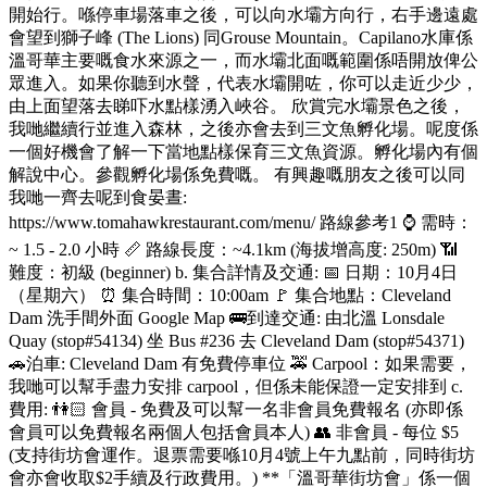
開始行。喺停車場落車之後，可以向水壩方向行，右手邊遠處
會望到獅子峰 (The Lions) 同Grouse Mountain。Capilano水庫係
溫哥華主要嘅食水來源之一，而水壩北面嘅範圍係唔開放俾公
眾進入。如果你聽到水聲，代表水壩開咗，你可以走近少少，
由上面望落去睇吓水點樣湧入峽谷。 欣賞完水壩景色之後，
我哋繼續行並進入森林，之後亦會去到三文魚孵化場。呢度係
一個好機會了解一下當地點樣保育三文魚資源。孵化場內有個
解說中心。參觀孵化場係免費嘅。 有興趣嘅朋友之後可以同
我哋一齊去呢到食晏晝:
https://www.tomahawkrestaurant.com/menu/ 路線參考1 ⌚ 需時：
~ 1.5 - 2.0 小時 📏 路線長度：~4.1km (海拔增高度: 250m) 📶
難度：初級 (beginner) b. 集合詳情及交通: 📅 日期：10月4日
（星期六） ⏰ 集合時間：10:00am 🚩 集合地點：Cleveland
Dam 洗手間外面 Google Map 🚌到達交通: 由北溫 Lonsdale
Quay (stop#54134) 坐 Bus #236 去 Cleveland Dam (stop#54371)
🚗泊車: Cleveland Dam 有免費停車位 🚕 Carpool：如果需要，
我哋可以幫手盡力安排 carpool，但係未能保證一定安排到 c.
費用: 👫🏻 會員 - 免費及可以幫一名非會員免費報名 (亦即係
會員可以免費報名兩個人包括會員本人) 👥 非會員 - 每位 $5
(支持街坊會運作。退票需要喺10月4號上午九點前，同時街坊
會亦會收取$2手續及行政費用。) **「溫哥華街坊會」係一個