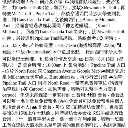
做好準備啦！💪 a. 簡介及路線: 🥾我哋會順時鐘行，先苦後
甜，由Pipeline Trail出發，向西行，接駁Sidewinder S. Trail，再
轉去Mel’s Trail，Poplar Trail，然後穿過西門菲沙大學去到北
邊，到Trans Canada Trail，之後向西行上Burnaby Mountain
Park，沿途會經過玫瑰花園同「神之遊樂場」（Kamui
Mintara）。回程由Trans Canada Trail向東行，接Powerline Trail
向南，最後返到Pipeline Trail嘅起點。 路線參考1 ⌚ 需時：~
2.5 - 3.5 小時 📏 路線長度：~10.71km (海拔增高度: 250m) 📶
難度：中級 (Intermediate) ⏏️中途退出點： 行到西門菲沙大學
可以坐巴士離開。 b. 集合詳情及交通: 📅 日期：8月16日（星
期六） ⏰ 集合時間：10:00am 🚩 集合地點：Pipeline Trail 入口
- 位於 North Road 夾 Chapman Avenue Google Map 🚌到達交通:
坐 Millennium 天車線去 Burquitlam 站，再步行25分鐘 🚗泊車:
Pipeline Trail 入口 同埋 North Road 一帶有免費停車位 (請遵守
泊車規則) 🚕 Carpool：如果需要，我哋可以幫手盡力安排
carpool，但係未能保證一定安排到 c. 費用: 👫🏻 會員 - 免費及
可以幫一名非會員免費報名 (亦即係會員可以免費報名兩個人
包括會員本人) 👥 非會員 - 每位 $5 (支持街坊會運作。退票需
要喺8月15號上午十點前，同時街坊會亦會收取$2手續及行政
費用。) **「溫哥華街坊會」係一個非牟利組織，我哋一班義
工旨在連結大溫地區以至卑詩省的新舊香港移民，共組更團結