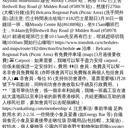
Skytrain Millennium 線去 Moody Centre 站，再搭 #182 巴士去
Bedwell Bay Road @ Midden Road (#58978 站)，然後行270m
(大概5分鐘)去到 Belcarra Regional Park (Picnic Area) (洗手間外
面) 請注意: 巴士時間表出咗啦!! #182巴士星期日3月30日一個
鐘頭一班，喺Moody Centre 站(#61889站)，坐9:15am嗰班巴
士，9:44am去到Bedwell Bay Road @ Midden Road (#58978
站)!! 錯過咗呢班巴士要10:15am先至再有巴士，咁就趕唔切我
哋10:00am 開始行山㗎啦!! https://www.translink.ca/schedules-
and-maps/route/182/direction/0/schedule 🚗 泊車：Belcarra
Regional Park (Picnic Area) 有免費停車場 (map) [3月過後要收
費] 🚕 Carpool：如果需要，我哋可以幫手盡力安排 carpool，
但係未能保證一定安排到 c. 費用: 👫🏻 會員 - 免費及可以幫一
名非會員免費報名 (亦即係會員可以免費報名兩個人包括會員
本人) 👥 非會員 - 每位 $5 (支持街坊會運作。退票需要喺3月28
號下午四點前，同時街坊會亦會收取$2手續及行政費用。)
**「溫哥華街坊會」係一個非牟利組織，我哋一班義工旨在連
結大溫地區以至卑詩省的新舊香港移民，共組更團結互助的港
人移民社群，參加會員可以去呢個綱址：
https://vankaifong.com/membership/ d. 注意事項/ 事前準備 足夠
飲用水 約 2-2.5L 一些簡便小食及晏晝 (如Energy Bar 等) 自備
袋食完小食及晏晝後帶走啲垃圾 防曬用品(包括帽，太陽油)，
蚊怕水，個人藥物等 公園內可能有野生動物例如郊狼(coyote)