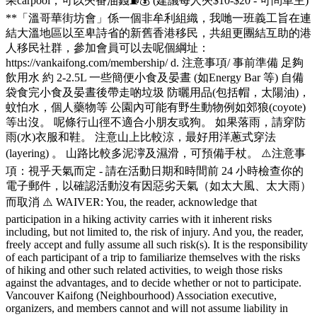
果carpool，可以夾番油錢⛽💰 (建議每人夾$10-$20 - 可問車主)
**「溫哥華街坊會」係一個非牟利組織，我哋一班義工旨在連
結大溫地區以至卑詩省的新舊香港移民，共組更團結互助的港
人移民社群，參加會員可以去呢個綱址：
https://vankaifong.com/membership/ d. 注意事項/ 事前準備 足夠
飲用水 約 2-2.5L 一些簡便小食及晏晝 (如Energy Bar 等) 自備
袋食完小食及晏晝後帶走啲垃圾 防曬用品(包括帽，太陽油)，
蚊怕水，個人藥物等 公園內可能有野生動物例如郊狼(coyote)
等出沒。 呢條行山徑不適合小朋友或狗。 如果落雨，請穿防
雨(水)衣服和鞋。 注意山上比較涼，最好用洋蔥式穿法
(layering) 。 山路比較多泥濘及濕滑，可預備手杖。 ⚠️注意事
項：視乎天氣而定 - 請在活動日期和時間前 24 小時檢查你的
電子郵件，以確認活動沒有因惡劣天氣（如太大風、太大雨）
而取消 ⚠️ WAIVER: You, the reader, acknowledge that
participation in a hiking activity carries with it inherent risks
including, but not limited to, the risk of injury. And you, the reader,
freely accept and fully assume all such risk(s). It is the responsibility
of each participant of a trip to familiarize themselves with the risks
of hiking and other such related activities, to weigh those risks
against the advantages, and to decide whether or not to participate.
Vancouver Kaifong (Neighbourhood) Association executive,
organizers, and members cannot and will not assume liability in