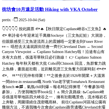
街坊會10月遠足活動 Hiking with VKA October
pretix ·
2025-10-04 (Sat)
👇👇👇👇👇 按此購票 🐟🔥【秋日限定Capilano峽谷x三文魚】🔥
🐟 卑詩省今年迎來近千萬條Sockeye（三文魚紅鮭）大洄游，
但親眼感受三文魚逆流而上的震撼唔一定要去到Fraser River
👀～ 唔想去太遠就跟街坊會一齊行Cleveland Dam → Second
Canyon Viewpoint → Capilano Salmon Hatchey啦！沿途有山有
水有大自然，係溫哥華秋日必行路線！ 👉 Capilano Salmon
Hatchey 每年秋天都有大批 Coho同Chinook 回流，魚群奮力跳
上魚梯，畫面超壯觀，近距離見證三文魚奮力回家時刻 🐟🐟
🐟。 🍴**行完仲有得聚！**之後會去於1926年開業＋大溫第
一間drive-in restaurant嘅 North Van老字號Tomahawk Restaurant
食lunch 🥪🥓，氣氛chill到爆～報名時記得揀埋「午餐參加/唔
參加」，方便我哋預早book位！ a. 簡介及路線: 🥾Capilano峽
谷係溫哥華地區四大峽谷之一，擁有壯觀嘅景色，流水喺岩石
上奔馳，周圍環繞住茂密嘅雨林。 前往Capilano河區域公園有
幾個方法，不過我哋今次會由Capilano路旁邊嘅Cleveland水壩