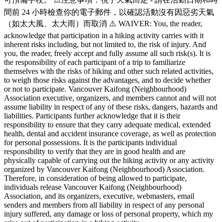
間前 24 小時檢查你的電子郵件，以確認活動沒有因惡劣天氣
（如太大風、太大雨）而取消 ⚠️ WAIVER: You, the reader,
acknowledge that participation in a hiking activity carries with it
inherent risks including, but not limited to, the risk of injury. And
you, the reader, freely accept and fully assume all such risk(s). It is
the responsibility of each participant of a trip to familiarize
themselves with the risks of hiking and other such related activities,
to weigh those risks against the advantages, and to decide whether
or not to participate. Vancouver Kaifong (Neighbourhood)
Association executive, organizers, and members cannot and will not
assume liability in respect of any of these risks, dangers, hazards and
liabilities. Participants further acknowledge that it is their
responsibility to ensure that they carry adequate medical, extended
health, dental and accident insurance coverage, as well as protection
for personal possessions. It is the participants individual
responsibility to verify that they are in good health and are
physically capable of carrying out the hiking activity or any activity
organized by Vancouver Kaifong (Neighbourhood) Association.
Therefore, in consideration of being allowed to participate,
individuals release Vancouver Kaifong (Neighbourhood)
Association, and its organizers, executive, webmasters, email
senders and members from all liability in respect of any personal
injury suffered, any damage or loss of personal property, which my