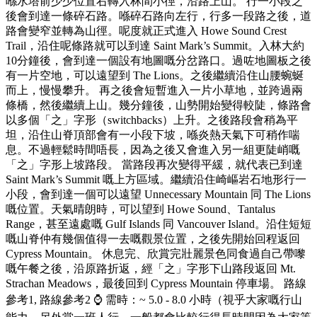
喺水塔前少少位置右轉入林間小徑，沿路上山。 行一小段之
後會到達一條碎石路。喺碎石路向左行，行多一段路之後，道
路會變窄並轉為山徑。呢度就正式進入 Howe Sound Crest
Trail，沿住呢條路就可以到達 Saint Mark’s Summit。入林大約
10分鐘後，會到達一個設有地圖嘅分岔路口。過咗地圖板之後
有一片空地，可以遠望到 The Lions。之後繼續沿住山腰蜿蜒
而上，慢慢攀升。 再之後會短暫進入一片小草地，並跨過兩
條橋，然後繼續上山。幾分鐘後，山勢開始變得較陡，條路會
以多個「之」字形（switchbacks）上升。之後路段會稍為平
坦，沿住山脊頂部會有一小段下坡，喺炎熱天氣下可稍作喘
息。不過輕鬆時間唔長，因為之後又會進入另一組更陡峭嘅
「之」字形上坡路段。 當路段再次變得平緩，就代表已到達
Saint Mark’s Summit 嘅上方區域。繼續沿住崎嶇岩石地形行一
小段，會到達一個可以遠望 Unnecessary Mountain 同 The Lions
嘅位置。天氣晴朗時，可以望到 Howe Sound、Tantalus
Range，甚至遠處嘅 Gulf Islands 同 Vancouver Island。沿住短短
嘅山脊仲有幾個值得一去嘅觀景位置，之後先開始回程返回
Cypress Mountain。 休息完、欣賞完壯麗景色同食過自己帶嚟
嘅午餐之後，沿原路折返，經「之」字形下山路段返回 Mt.
Strachan Meadows，最後回到 Cypress Mountain 停車場。 路線
參考1, 路線參考2 ⌚ 需時：~ 5.0 - 8.0 小時（視乎大家嘅行山