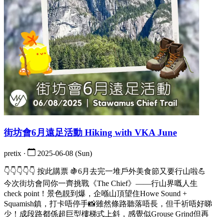
街坊會6月遠足活動 Hiking with VKA June
pretix ·
2025-06-08 (Sun)
👇👇👇👇👇 按此購票 🍇6月去完一堆戶外美食節又要行山啦💪
今次街坊會同你一齊挑戰《The Chief》——行山界嘅人生
check point！景色靚到爆，企喺山頂望住Howe Sound +
Squamish鎮，打卡唔停手📸雖然條路聽落唔長，但千祈唔好睇
少！成段路都係超巨型樓梯式上斜，感覺似Grouse Grind但再