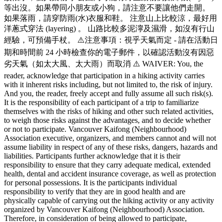
等出沒。如果帶同小朋友或小狗，請注意不要讓他們走開。
如果落雨，請穿防雨(水)衣服和鞋。 注意山上比較涼，最好用
洋蔥式穿法 (layering) 。 山路比較多泥濘及濕滑，如沒有行山
經驗，可預備手杖。 ⚠️注意事項：視乎天氣而定 - 請在活動日
期和時間前 24 小時檢查你的電子郵件，以確認活動沒有因惡
劣天氣（如太大風、太大雨）而取消 ⚠️ WAIVER: You, the
reader, acknowledge that participation in a hiking activity carries
with it inherent risks including, but not limited to, the risk of injury.
And you, the reader, freely accept and fully assume all such risk(s).
It is the responsibility of each participant of a trip to familiarize
themselves with the risks of hiking and other such related activities,
to weigh those risks against the advantages, and to decide whether
or not to participate. Vancouver Kaifong (Neighbourhood)
Association executive, organizers, and members cannot and will not
assume liability in respect of any of these risks, dangers, hazards and
liabilities. Participants further acknowledge that it is their
responsibility to ensure that they carry adequate medical, extended
health, dental and accident insurance coverage, as well as protection
for personal possessions. It is the participants individual
responsibility to verify that they are in good health and are
physically capable of carrying out the hiking activity or any activity
organized by Vancouver Kaifong (Neighbourhood) Association.
Therefore, in consideration of being allowed to participate,