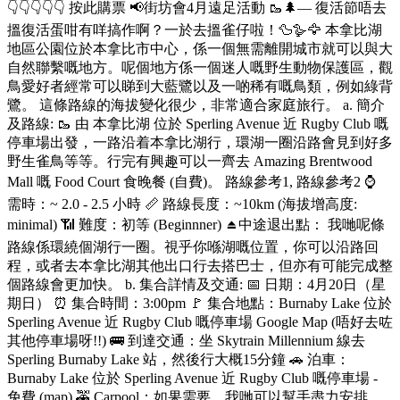
👇👇👇👇👇 按此購票 📢街坊會4月遠足活動 🥾🌲— 復活節唔去
搵復活蛋咁有咩搞作啊？一於去搵雀仔啦！🦆🪿🦅 本拿比湖
地區公園位於本拿比市中心，係一個無需離開城市就可以與大
自然聯繫嘅地方。呢個地方係一個迷人嘅野生動物保護區，觀
鳥愛好者經常可以睇到大藍鷺以及一啲稀有嘅鳥類，例如綠背
鷺。 這條路線的海拔變化很少，非常適合家庭旅行。 a. 簡介
及路線: 🥾 由 本拿比湖 位於 Sperling Avenue 近 Rugby Club 嘅
停車場出發，一路沿着本拿比湖行，環湖一圈沿路會見到好多
野生雀鳥等等。行完有興趣可以一齊去 Amazing Brentwood
Mall 嘅 Food Court 食晚餐 (自費)。 路線參考1, 路線參考2 ⌚
需時：~ 2.0 - 2.5 小時 📏 路線長度：~10km (海拔增高度:
minimal) 📶 難度：初等 (Beginnner) ⏏️中途退出點： 我哋呢條
路線係環繞個湖行一圈。視乎你喺湖嘅位置，你可以沿路回
程，或者去本拿比湖其他出口行去搭巴士，但亦有可能完成整
個路線會更加快。 b. 集合詳情及交通: 📅 日期：4月20日（星
期日） ⏰ 集合時間：3:00pm 🚩 集合地點：Burnaby Lake 位於
Sperling Avenue 近 Rugby Club 嘅停車場 Google Map (唔好去咗
其他停車場呀!!) 🚌 到達交通：坐 Skytrain Millennium 線去
Sperling Burnaby Lake 站，然後行大概15分鐘 🚗 泊車：
Burnaby Lake 位於 Sperling Avenue 近 Rugby Club 嘅停車場 -
免費 (map) 🚕 Carpool：如果需要，我哋可以幫手盡力安排