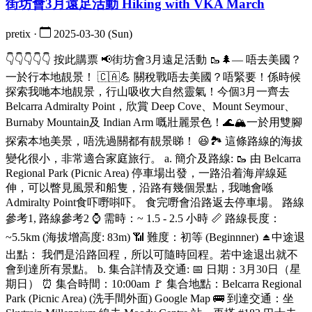
街坊會3月遠足活動 Hiking with VKA March
pretix ·
2025-03-30 (Sun)
👇👇👇👇👇 按此購票 📢街坊會3月遠足活動 🥾🌲— 唔去美國？
一於行本地靚景！ 🇨🇦💪 關稅戰唔去美國？唔緊要！係時候
探索我哋本地靚景，行山吸收大自然靈氣！今個3月一齊去
Belcarra Admiralty Point，欣賞 Deep Cove、Mount Seymour、
Burnaby Mountain及 Indian Arm 嘅壯麗景色！🌊🏔️一於用雙腳
探索本地美景，唔洗過關都有靚景睇！ 😆🏞️ 這條路線的海拔
變化很小，非常適合家庭旅行。 a. 簡介及路線: 🥾 由 Belcarra
Regional Park (Picnic Area) 停車場出發，一路沿着海岸線延
伸，可以瞥見風景和船隻，沿路有幾個景點，我哋會喺
Admiralty Point食吓嘢唞吓。 食完嘢會沿路返去停車場。 路線
參考1, 路線參考2 ⌚ 需時：~ 1.5 - 2.5 小時 📏 路線長度：
~5.5km (海拔增高度: 83m) 📶 難度：初等 (Beginnner) ⏏️中途退
出點： 我們是沿路回程，所以可隨時回程。若中途退出就不
會到達所有景點。 b. 集合詳情及交通: 📅 日期：3月30日（星
期日） ⏰ 集合時間：10:00am 🚩 集合地點：Belcarra Regional
Park (Picnic Area) (洗手間外面) Google Map 🚌 到達交通：坐