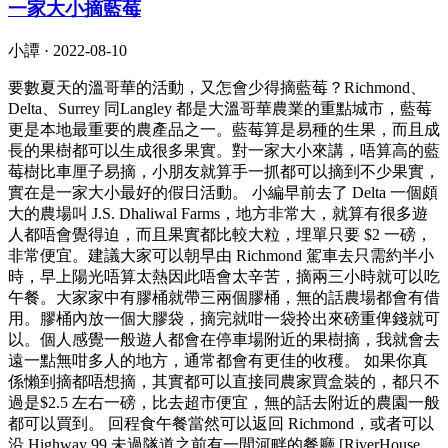
一家大小摘藍莓
小譚 ·
2022-08-10
要數夏天的溫哥華的活動，又怎會少得摘藍莓？Richmond、
Delta、Surrey 同Langley 都是大溫哥華農業的重點城市，藍莓
更是本地最重要的農產品之一。藍莓算是易種的生果，而且成
長的果樹都可以生成很多果實。對一家大小來講，唔算高的藍
莓樹比車厘子易摘，小朋友就算手一抓都可以摘到不少果實，
實在是一家大小最好的假日活動。 小編早前去了 Delta 一個頗
大的農場叫 J.S. Dhaliwal Farms，地方非常大，就算有很多遊
人都唔會覺得迫，而且果實都比較大粒，埋單只要 $2 一磅，
非常便宜。建議大家可以朝早由 Richmond 駕車去只需約半小
時，早上陽光唔算太熱因此唔會太辛苦，摘兩三小時就可以吃
午餐。大家家中有膠桶就帶三兩個膠桶，無的話農場都會有借
用。膠桶內放一個大膠袋，摘完就咁一袋拎出來磅重俾錢就可
以。個人感覺一般遊人都會在停車場附近的果樹摘，我就會去
遠一點無咁多人的地方，通常都會有更佳的收穫。 如果你真
係懶到摘都唔想摘，其實都可以直接同農家買盒裝的，都只不
過是$2.5 左右一磅，比去超市便宜，無的話去附近的農園一般
都可以買到。 回程食午餐當然可以返回 Richmond，或者可以
沿 Highway 99 未過隧道之前有一間河畔的餐廳 [RiverHouse