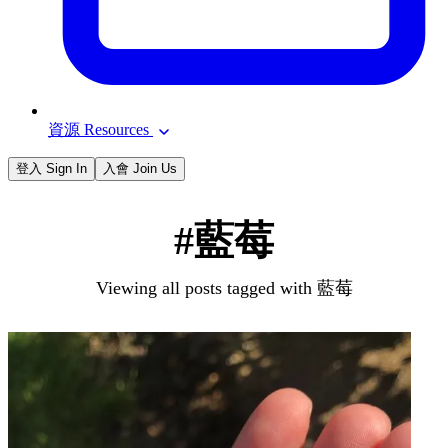
資源 Resources
登入 Sign In
入會 Join Us
#藍莓
Viewing all posts tagged with 藍莓