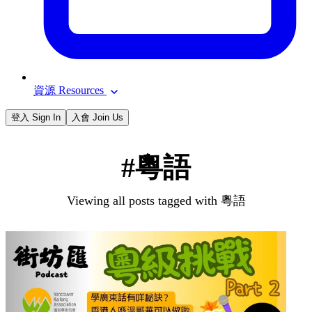
資源 Resources
登入 Sign In
入會 Join Us
#粵語
Viewing all posts tagged with 粵語