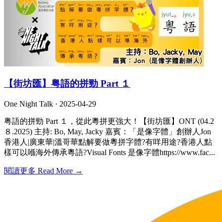
【街坊匯】粤語的拼勁 Part １
One Night Talk ·
2025-04-29
粤語的拼勁 Part １，從此粵拼更強大！【街坊匯】ONT (04.2
８.2025) 主持: Bo, May, Jacky 嘉賓：「是像字體」創辦人Jon
香港人|廣東華|溫哥華點解要做粵拼字體?有咩用途?香港人點
樣可以喺海外傳承粵語?Visual Fonts 是像字體https://www.fac...
閱讀更多 Read More →