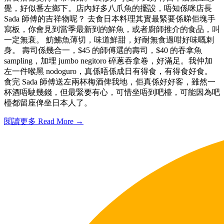
覺，好似番左鄉下。店內好多八爪魚的擺設，唔知係咪店長
Sada 師傅的吉祥物呢？ 去食日本料理其實最緊要係睇佢塊手
寫板，你會見到當季最新到的鮮魚，或者廚師推介的食品，叫
一定無衰。 魴鮄魚薄切，味道鮮甜，好耐無食過咁好味嘅刺
身。 壽司係幾合一，$45 的師傅選的壽司，$40 的吞拿魚
sampling，加埋 jumbo negitoro 碎蔥吞拿卷，好滿足。我仲加
左一件喉黑 nodoguro，真係唔係成日有得食，有得食好食。
食完 Sada 師傅送左兩杯梅酒俾我地，佢真係好好客，雖然一
杯酒唔駛幾錢，但最緊要有心，可惜坐唔到吧檯，可能因為吧
檯都留座俾坐日本人了。
閱讀更多 Read More →