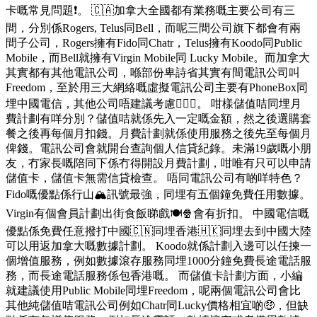
卡嘅常見問題❗️。 🇨🇦加拿大全國都有業務嘅主要公司有三
間，分別係Rogers, Telus同Bell，而呢三間公司旗下都會有兩
間子公司，Rogers擁有Fido同Chatr，Telus擁有Koodo同Public
Mobile，而Bell就擁有Virgin Mobile同 Lucky Mobile。而加拿大
其實都有其他電訊公司，喺部份卑詩省其實有間電訊公司叫
Freedom，至於用三大網絡嘅虛擬電訊公司主要有PhoneBox同
埋中國電信，其他公司唔建議考慮🙅🏻‍♂️。 咁樣儲值咭同埋月
費計劃有咩分別？儲值咭就係先入一定嘅金額，然之後選購套
餐之後再每個月扣錢。月費計劃就係使用服務之後先至每個月
俾錢。電訊公司會就開台查詢個人信貸紀錄。未滿19歲嘅小朋
友，冇家長嘅陪同下係冇得開設月費計劃，咁唯有只可以申請
儲值卡，儲值卡無需信貸檢查。 唔同電訊公司有啲咩特色？
Fido嘅優點係行山🏔️訊號最強，同埋有五個鐘免費任用數據。
Virgin有個會員計劃出街食飯睇戲🍽️🍿會有折扣。 中國電信嘅
優點係免費任意撥打中國🇨🇳同埋香港🇭🇰同埋去到中國大陸
可以用返加拿大嘅數據計劃。 Koodo就係計劃入邊可以任揀一
個增值服務，例如數據滾存服務同埋1000分鐘免費長途電話服
務，而長途電話服務係包香港嘅。 而儲值卡計劃方面，小編
就建議使用Public Mobile同埋Freedom，呢兩個電訊公司會比
其他純儲值咭電訊公司例如Chatr同Lucky價格相宜啲🤑，但缺