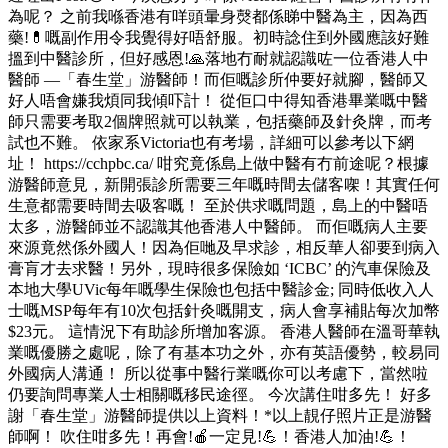
為呢？ 之前我喺香港有咩頭暈身㷫都係睇中醫為主，因為西
藥!💊嘅副作用令我覺得好唔舒服。初時諗住到外國應該好難
搵到中醫診所，但好感恩!🙏落地冇耐就認識咗一位香港人中
醫師 —「春生堂」游醫師！而佢嘅診所仲要好就腳，醫師又
好人唔會嫌我煩同我傾吓計！ 從佢口中得知香港畢業嘅中醫
師只需要考取2個牌照就可以執業，包括藥師及針灸牌，而考
試也不難。 依家系Victoria也有考場，詳細可以參考以下網
址！ https://cchpbc.ca/ 咁究竟係島上做中醫有冇前途呢？根據
游醫師意見，新開張診所需要三年嘅時間去儲客㗎！其實任何
生意都需要時間去吸客嘅！ 至於供求嘅問題，島上的中醫唔
太多，游醫師並不認識其他香港人中醫師。 而佢嘅病人主要
來源竟然係外國人！因為佢哋及早求診，相反華人卻要到病入
膏肓才去求醫！另外，現時很多保險如 ‘ICBC’ 的汽車保險及
本地大學UVic每年嘅學生保險也包括中醫診金; 同時低收入人
士嘅MSP每年有10次包括針灸嘅開支，病人會享補貼每次加幣
$23元。 這情況下有助診所增加客源。 香港人醫師在溫哥華執
業嘅優勝之處呢，除了有基本功之外，亦有英語優勢，較易同
外國病人溝通！ 所以從事中醫行業嘅你可以考慮下，當然啦
仍要詢問專業人士相關嘅移民途徑。 今次講住咁多先！ 好多
謝「春生堂」游醫師提供以上資料！*以上靚仔照片正是游醫
師啊！ 吹住咁多先！再會!🍎一定見!💪！香港人加油!💪！