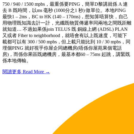
750 / 940 / 1500 mpbs，最重係要PING，簡單D黎講就係 A 連
去 B 既時間，以ms 毫秒 (1000分之1 秒) 做單位。本地PING
最快1 – 2ms，BC to HK (140 – 170ms)，想知算唔算快，自己
用物理既知識去計一計，光纖既物質傳遞率同兩地之間既距離
就知道… 不過如果係join TELUS 既 銅線上網 (ADSL) PLAN
又或者 Fiber to neighborhood，就唔會有以上既速度，可能下
載都可以有 300 / 500 mpbs，但上載只能比到 10 / 30 mpbs，同
埋個PING 就好視乎你屋企同總機房(唔係你屋苑果個電話
房)，而係你果區既總機房，最基本都60 – 75ms 起跳，講緊既
係本地傳輸。
閱讀更多 Read More →