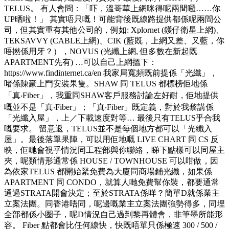
TELUS。 有人會問：「吓，溫哥華上網咪得呢兩間囉……你
UP晒啦！」 其實唔只嘅！可能背後既線路提供都係呢兩間公
司，但其實重有其他公司的，例如: Xplornet (鑊仔衛星上網)、
TEKSAVVY (CABLE上網)、CIK (藍既，上網又差、又藍，你
唔撚係用牙？），NOVUS (光纖上網, 但多數在新起既
APARTMENT先有) …可以自己上網搵下：
https://www.findinternet.ca/en 我家局寬頻既前提係「光纖」，
啫係陳豪上門安裝果隻。SHAW 同 TELUS 都標榜佢地係
「真‧Fiber」，我重同SHAW客戶服務討論左好耐，佢地提供
嘅並不是「真‧Fiber」；「真‧Fiber」既定義，對於我黎講係
「光纖入屋」，上／下載速度對等… 最後只有TELUS乎合我
嘅要求。 留意返，TELUS並不是每個地方都可以「光纖入
屋」。最後落單果陣，可以用佢地嘅 LIVE CHART 同 CS 反
映，佢哋會視乎情況同工程部與你聯絡，睇下點樣可以同屋主
夾，呢類情形通常係 HOUSE / TOWNHOUSE 可以咁做，因
為依家TELUS 都開始緊免費為大廈同商場鋪光纖，如果係
APARTMENT 同 CONDO，就算人哋免費幫你裝，都要通常
通過STRATA開會決定；至於STRATA係咩？簡單D就係業主
立案法團。同香港唔同，呢邊嘅業主立案法團強勢得多，同埋
全部都係小圈子，呢D情況自己過到黎再體會，非筆墨所能形
容。 Fiber 點都會比任何線快，快既唔單只係極速 300 / 500 /