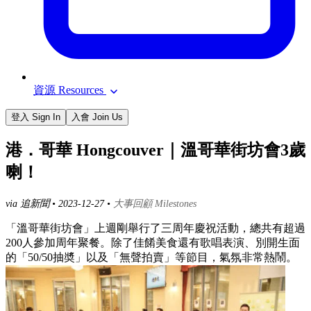
資源 Resources
登入 Sign In
入會 Join Us
港．哥華 Hongcouver｜溫哥華街坊會3歲
喇！
via 追新聞 •
2023-12-27
•
大事回顧 Milestones
「溫哥華街坊會」上週剛舉行了三周年慶祝活動，總共有超過
200人參加周年聚餐。除了佳餚美食還有歌唱表演、別開生面
的「50/50抽奬」以及「無聲拍賣」等節目，氣氛非常熱鬧。