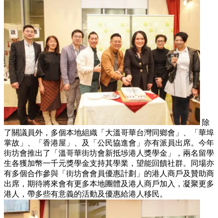
除
了關議員外，多個本地組織「大溫哥華台灣同鄉會」、「華埠
掌故」、「香港屋」、及「公民協進會」亦有派員出席。今年
街坊會推出了「溫哥華街坊會新抵埗港人獎學金」，兩名留學
生各獲加幣一千元獎學金支持其學業，望能回饋社群。同場亦
有多個合作參與「街坊會會員優惠計劃」的港人商戶及贊助商
出席，期待將來會有更多本地團體及港人商戶加入，凝聚更多
港人，帶多些有意義的活動及優惠給港人移民。