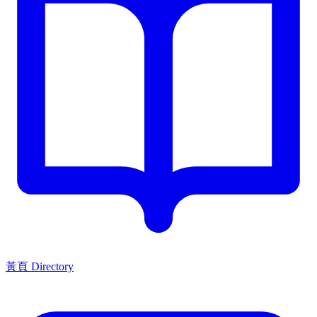
黃頁 Directory