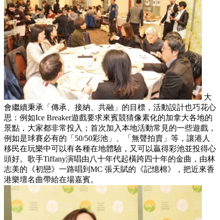
大
會繼續秉承「傳承、接納、共融」的目標，活動設計也巧花心
思：例如Ice Breaker遊戲要求來賓競猜像素化的加拿大各地的
景點，大家都非常投入；首次加入本地活動常見的一些遊戲，
例如是球賽必有的「50/50彩池」、「無聲拍賣」等，讓港人
移民在玩樂中可以有各種在地體驗，又可以贏得彩池並投得心
頭好。歌手Tiffany演唱由八十年代起橫跨四十年的金曲，由林
志美的《初戀》一路唱到MC 張天賦的《記憶棉》，把近來香
港樂壇名曲帶給在場嘉賓。