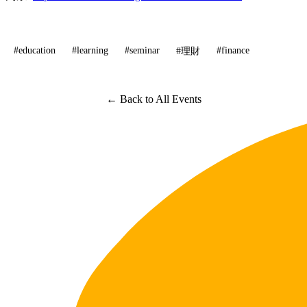
#education
#learning
#seminar
#finance
#理財
← Back to All Events