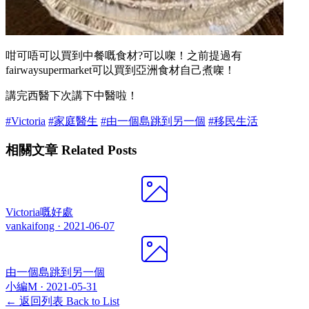
咁可唔可以買到中餐嘅食材?可以㗎！之前提過有
fairwaysupermarket可以買到亞洲食材自己煮㗎！
講完西醫下次講下中醫啦！
#Victoria
#家庭醫生
#由一個島跳到另一個
#移民生活
相關文章 Related Posts
Victoria嘅好處
vankaifong ·
2021-06-07
由一個島跳到另一個
小編M ·
2021-05-31
← 返回列表 Back to List