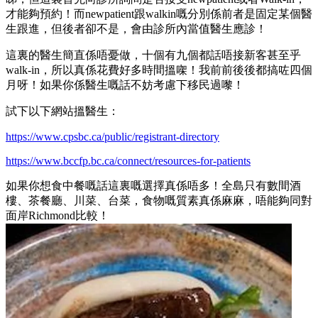
才能夠預約！而newpatient跟walkin嘅分別係前者是固定某個醫
生跟進，但後者卻不是，會由診所內當值醫生應診！
這裏的醫生簡直係唔憂做，十個有九個都話唔接新客甚至乎
walk-in，所以真係花費好多時間搵㗎！我前前後後都搞咗四個
月呀！如果你係醫生嘅話不妨考慮下移民過嚟！
試下以下網站搵醫生：
https://www.cpsbc.ca/public/registrant-directory
https://www.bccfp.bc.ca/connect/resources-for-patients
如果你想食中餐嘅話這裏嘅選擇真係唔多！全島只有數間酒
樓、茶餐廳、川菜、台菜，食物嘅質素真係麻麻，唔能夠同對
面岸Richmond比較！