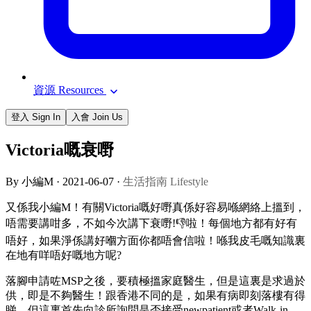
資源 Resources
登入 Sign In
入會 Join Us
Victoria嘅衰嘢
By 小編M ·
2021-06-07
·
生活指南 Lifestyle
又係我小編M！有關Victoria嘅好嘢真係好容易喺網絡上搵到，
唔需要講咁多，不如今次講下衰嘢!👎啦！每個地方都有好有
唔好，如果淨係講好嗰方面你都唔會信啦！喺我皮毛嘅知識裏
在地有咩唔好嘅地方呢?
落腳申請咗MSP之後，要積極搵家庭醫生，但是這裏是求過於
供，即是不夠醫生！跟香港不同的是，如果有病即刻落樓有得
睇，但這裏首先向診所詢問是否接受newpatient或者Walk-in，