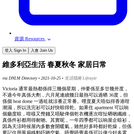
資源 Resources
登入 Sign In
入會 Join Us
維多利亞生活 春夏秋冬 家居日常
via DNLM Directory •
2021-10-25
•
生活指南 Lifestyle
Victoria 通常最熱都係得三幾個星期，仲要係至多廿幾卅度，
不過今年真係大劑，六月尾連續幾日最熱可以過晒 36度，但
係個 heat dome 一過咗就涼番正常番。哩度夏天唔似得香港咁
潮濕，所以洗完衫可以好快晾得乾。如果住 apartment 可以响
個廳度晾，咁樣又慳錢又唔駛俾個乾衣機逐次咁扯晒啲纖維，
真係件衫都用得耐啲。其實呢，一年四季都可以响屋企晾衫，
因為天涼時候屋內多數會開暖氣，雖然好多時都好乾燥，但係
要記住用風扇移動吓啲空氣。唔覺唔覺真係可以俾少好多電