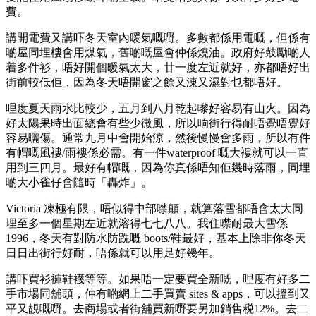
費。
講開電費又講吓冬天室內暖氣嘅嘢。多數都係用電嘅，但係有
啲屋同埋樓會用煤氣，舊啲嘅屋會仲係燒油。政府好鼓勵啲人
着多件衫，唔好開個暖氣太大，廿一度左近就好，亦都唔好出
街前較低佢，因為冬天唔開窗之餘又涷又濕對乜都唔好。
哩度夏天雨水比較少，五月到八月乾起嚟好容易有山火。因為
好太陽果時出面總會有些少微風，所以响街行得耐唔覺唔覺好
容易曬傷。通常九月中會開始涼，然後慢慢會多雨，所以有件
有帽嘅風褸/雨褸係必需。有一件waterproof 嘅大褸就可以一直
用到三四月。最好有帽嘅，因為你真係唔知佢幾時落雨，同埋
啲大小雀仔會隨時「轟炸」。
Victoria 凍極有限，唔似得中部噤顛，就算落雪都唔會太大同
埋至多一個星期左近就溶得七七八八。我住噤耐最大雪係
1996，冬天有對防水防跣嘅 boots/鞋最好，基本上除非你冬天
日日出街行好耐，唔係就可以用足好幾年。
講吓買衫褲鞋襪等等。如果唔一定要買全新嘅，哩度有好多二
手市場同舖頭，仲有啲網上二手買賣 sites & apps，可以搵到又
平又靚嘅嘢。去商場或者街舖買新嘢要另加銷售税12%。去二