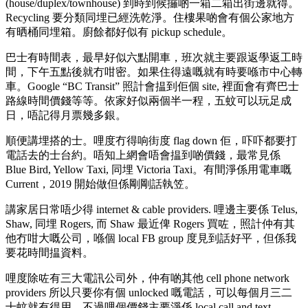
(house/duplex/townhouse) 到時到候攞啲一箱二箱出街邊就得。
Recycling 要分類同埋已經洗乾淨。住樓果啲會有個公家地方
有晒桶同埋箱。廚餘都好似有 pickup schedule。
巴士有時間表，最早好似六點開車，班次就主要跟返學返工時
間，下午五點後就冇咁密。如果住得遠嘅就有時要喺市中心轉
車。Google “BC Transit” 照計會揾到佢個 site, 裡面會有齊巴士
路線時間價錢等等。依家好似兩個半一程，五蚊可以玩足成
日，唔記得月票幾多銀。
順便講埋搭的士。哩度冇得响街度 flag down 佢，吓吓都要打
電話去的士台約。唔知上網會唔會揾到啲價錢，最常見係
Blue Bird, Yellow Taxi, 同埋 Victoria Taxi。有間淨係用電車嘅
Current，2019 開始做但係剛剛話執笠。
講家居日常唔少得 internet & cable providers. 哩邊主要係 Telus,
Shaw, 同埋 Rogers, 而 Shaw 最近俾 Rogers 買咗，照計仲有其
他冇咁大嘅公司，喺個 local FB group 度見到話好平，但係我
要花時間揾資料。
哩度除咗有三大電訊公司外，仲有啲其他 cell phone network
providers 所以只要你有個 unlocked 嘅電話，可以每個月三二
十蚊就有得用，不過哩個價錢主要淨係 local call and text。