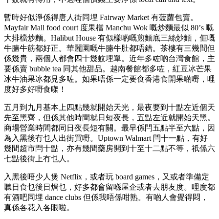
暫時好似淨係得唐人街同埋 Fairway Market 有菠蘿包賣。
Mayfair Mall food court 度果檔 Manchu Wok 嘅炒麵最似 80’s 嘅
大排檔炒麵。Halibut House 有似樣啲嘅煎麵底三絲炒麵，佢嘅
牛腩牛筋都好正。華麗園嘅牛腩牛肚都唔錯。茶樓有三幾間但
係幾貴，兩個人都會四十幾蚊埋單。近年多咗啲台灣食館，主
要係賣 bubble tea 同其他甜品。越南餐館都多咗，紅豆冰芒果
冰牛油果冰都見多咗。如果唔係一定要食香港食開果啲嘢，哩
度好多好嘢食㗎！
五月到九月基本上四點幾就開始天光，最夜要到十點左近個天
先至黑齊，但係其他時間就日短夜長，五點左近就開始天黑。
商場營業時間都同日夜長短有關。最早係閂五點半至六點，因
為入黑後冇乜人出街買嘢。Uptown Walmart 閂十一點，有好
幾間超市閂十點，亦有幾間藥房開到十至十二點不等，祇係六
七點後街上冇乜人。
入黑後唔少人煲 Netflix，或者玩 board games，又或者準備定
聽日食乜後日焗乜，好多都會留喺屋企或者去朋友度。哩度都
有酒吧同埋 dance clubs 但係我唔係咁熟。有啲人會覺得悶，
真係各花入各眼啦。