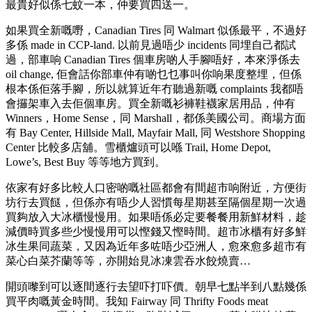
最貴好似係七蚊一本，仲要買四送一。
如果買全新嘅嘢，Canadian Tires 同 Walmart 似係最平，不過好
多係 made in CCP-land. 以前見過唔少 incidents 同埋自己都試
過，部車响 Canadian Tires 個車房啲人手腳唔好，本來淨係去
oil change, 佢會話你部車仲有啲乜乜事叫你响果度整埋，但係
根本係佢落手腳，所以就算近年冇聽過新嘅 complaints 我都唔
會攞架車入去佢個車房。買全新嘅衫褲鞋襪家居用品，仲有
Winners，Home Sense，同 Marshall，都係美國公司。商場方面
有 Bay Center, Hillside Mall, Mayfair Mall, 同 Westshore Shopping
Center 比較多店舖。雪櫃爐頭可以喺 Trail, Home Depot,
Lowe’s, Best Buy 等等地方買到。
依家有好多比較人口密啲嘅社區都會有間超市响附近，方便街
坊行去買餸，但係亦有唔少人習慣每星期甚至隔個星期一次過
買夠放入大冰櫃慢慢用。如果唔係必定要餐餐用新鮮材料，趁
減價時買多些少慢慢用可以慳錢又慳時間。超市冰櫃有好多鮮
冰生果同蔬菜，又因為近年多咗唔少亞洲人，愈來愈多超市有
菜心白菜芥蘭等等，亦開始見冰凍雲吞水餃燒賣…
開頭嚟到可以逐間逐行去望吓打吓價。朝早七點半到八點幾係
買平肉嘅黃金時間。我知 Fairway 同 Thrifty Foods meat