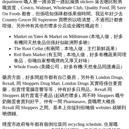
department 嘅人會一路添貨一路貼減價 stickers 落去啲比較舊
嘅貨度，Costco, Walmart, Wholesale Club, Quality Food, 同 Save
On Foods 都會，但係唔知係咪都係果個時間。我近年好少去
Country Grocer 同 Superstore 買嘢所以唔清楚，不過照計都會
咁做。另外仲有其他冇噤多分店或全國性嘅超市：
Market on Yates & Market on Millstream (本地人做，好多
有機同天然食品但係好似歐洲野多啲）
The Root Cellar (有兩間，本地人做，主打新鮮蔬果）
Red Barn Market (有五間，本地人做，好多有機蔬果同埋
食品，佢哋自家整嘅煙肉又厚又好味）
Whole Foods (美國公司，好多有機/天然食品同護膚品）
藥房方面，好多間超市都有自己藥房，另外有 London Drugs,
Rexall, 同 Shoppers Drug Mart. London Drugs 其實唔係住要賣
藥，佢賣埋電腦音響等等，仲有好多日用品。Rexall 同
Shoppers 就冇賣電子產品 (起碼冇噤多), 周不時 Shoppers 嘅牛
奶雞蛋會賣到好平。仲有一間 Pharmasave, 賣嘅嘢大概係
Rexall 同 Shoppers 之間。基本上你揾到佢哋個 websites 就睇到
啲價錢。
哩度市政府每年都有個倒垃圾同 recycling schedule. 住屋嘅