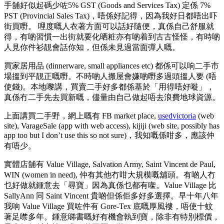
手舖好似起碼少咗5% GST (Goods and Services Tax) 定係 7%
PST (Provincial Sales Tax)，唔係好記得，因為我好日都唔出吓
街買嘢。 哩度嘅人衣著方面可以話好隨便，真係自己舒服就
得，有啲習慣一出街就要化晒粧亦有啲着到古古怪怪，有時啲
人見你件衫靚會話你知，但係未見過當面彈人嘅。
買家居用品 (dinnerware, small appliances etc) 都係可以响二手市
場搵到平靚正嘅嘢。不時啲人搬屋會嫌啲嘢多過頭搵人要 (唔
使錢)。本地嚟講，買賣二手好多都係基於「用得唔好嘥」，
真係冇二手先去買新嘅，儘量由自己做起唔去浪費地球資源。
上面講買二手野，網上嘅有 FB market place,
usedvictoria
(web
site), VarageSale (app with web access), kijiji (web site, possibly has
app too but I don’t use this so not sure)，我知嘅係咁多，應該仲
有唔少。
實體店舖有 Value Village, Salvation Army, Saint Vincent de Paul,
WIN (women in need), 仲有其他冇咁大規模嘅舖頭。有啲人冇
乜好做就鍾意去「尋寶」因為真係乜都有㗎。Value Village 比
SallyAnn 同 Saint Vincent 貴啲但係佢多好多選擇。早十年八年
我响 Value Village 買咗件有 Gore-Tex 底嘅厚風褸，唔使十蚊
著足噤多年。鍾意睇書嘅好有機會執到寶，除非有特別標價，