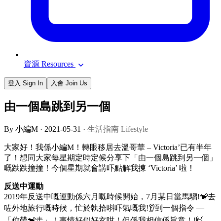
資源 Resources
登入 Sign In
入會 Join Us
由一個島跳到另一個
By 小編M ·
2021-05-31
·
生活指南 Lifestyle
大家好！我係小編M！轉眼移居去溫哥華 – Victoria’已有半年
了！想同大家每星期定時定候分享下「由一個島跳到另一個」
嘅跌跌撞撞！今個星期就會講吓點解我揀 ‘Victoria’ 啦！
反送中運動
2019年反送中嘅運動係六月嘅時候開始，7月某日當馬騮!🐒去
咗外地旅行嘅時候，忙於執拾唞吓氣嘅我!👂到一個指令 —
「你帶🐒走」！事情好似好玄咁！但係我相信係旨意！!🙌