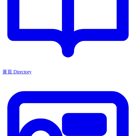
黃頁 Directory