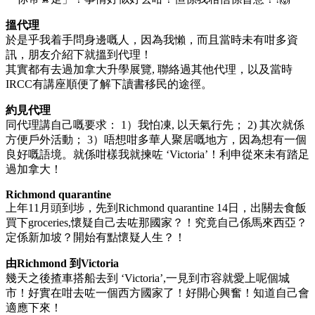
搵代理
於是乎我着手問身邊嘅人，因為我懶，而且當時未有咁多資
訊，朋友介紹下就搵到代理！
其實都有去過加拿大升學展覽, 聯絡過其他代理，以及當時
IRCC有講座順便了解下讀書移民的途徑。
約見代理
同代理講自己嘅要求： 1）我怕凍, 以天氣行先； 2) 其次就係
方便戶外活動； 3）唔想咁多華人聚居嘅地方，因為想有一個
良好嘅語境。就係咁樣我就揀咗 ‘Victoria’！利申從來未有踏足
過加拿大！
Richmond quarantine
上年11月頭到埗，先到Richmond quarantine 14日，出關去食飯
買下groceries,懷疑自己去咗那國家？！究竟自己係馬來西亞？
定係新加坡？開始有點懷疑人生？！
由Richmond 到Victoria
幾天之後揸車搭船去到 ‘Victoria’,一見到市容就愛上呢個城
市！好實在咁去咗一個西方國家了！好開心興奮！知道自己會
適應下來！