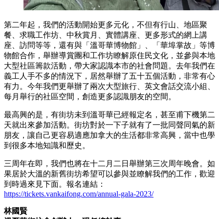
第二年起，我們的活動開始更多元化，不但有行山、地區聚
餐、求職工作坊、中秋賞月、實體講座、更多形式的網上講
座、訪問等等，還有與「溫哥華博物館」、「華埠掌故」等博
物館合作，舉辦導賞團和工作坊瞭解原住民文化，並參與本地
大型社區籌款活動，帶大家認識本市的社會問題。去年我們在
義工人手不多的情況下，居然舉辦了五十五個活動，非常有心
有力。今年我們更舉辦了兩次大型旅行、英文會話交流小組、
每月舉行的社區空間，創造更多認識朋友的空間。
最高興的是，有街坊未到溫哥華已經報定名，甚至甫下機第二
天就出來參加活動。街坊對於一下子就有了一批同聲同氣的新
朋友，讓自己更容易適應加拿大的生活都非常高興，當中也學
到很多本地知識和歷史。
三周年在即，我們也將在十二月二日舉辦第三次周年晚會。如
果居於大溫的新舊街坊希望可以參與並瞭解我們的工作，歡迎
到時過來見下面。報名連結：
https://tickets.vankaifong.com/annual-gala-2023/
林國賢