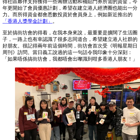
得社區夥伴支持獲得一些籌辦活動和補貼門券所需的資金，今
年更開始了會員優惠計劃，希望在建立港人經濟圈也能出一分
力。而所得資金都會悉數投資於會員身上，例如新近推出的
「香港人獎學金計劃」
。
至於搞街坊會的得着，在我本身來說，最重要是擴闊了生活圈
子，一路上也有幸認識了很多志同道合，希望建立港人社群的
好朋友。很記得兩年前這個時間，街坊會首次受《明報星期日
周刊》訪問。當日義工說過的這一句話令我印象十分深刻：
「如果唔係搞街坊會，我都唔會出嚟識到咁多香港人朋友！」