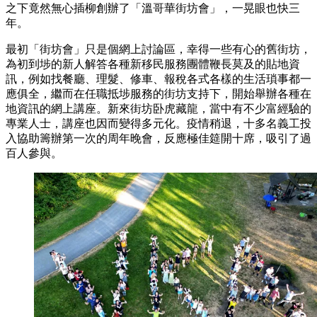
之下竟然無心插柳創辦了「溫哥華街坊會」，一晃眼也快三
年。
最初「街坊會」只是個網上討論區，幸得一些有心的舊街坊，
為初到埗的新人解答各種新移民服務團體鞭長莫及的貼地資
訊，例如找餐廳、理髮、修車、報稅各式各樣的生活瑣事都一
應俱全，繼而在任職抵埗服務的街坊支持下，開始舉辦各種在
地資訊的網上講座。新來街坊卧虎藏龍，當中有不少富經驗的
專業人士，講座也因而變得多元化。疫情稍退，十多名義工投
入協助籌辦第一次的周年晚會，反應極佳筵開十席，吸引了過
百人參與。