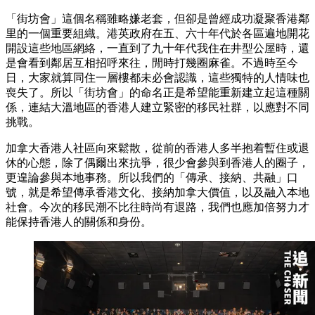
「街坊會」這個名稱雖略嫌老套，但卻是曾經成功凝聚香港鄰
里的一個重要組織。港英政府在五、六十年代於各區遍地開花
開設這些地區網絡，一直到了九十年代我住在井型公屋時，還
是會看到鄰居互相招呼來往，閒時打幾圈麻雀。不過時至今
日，大家就算同住一層樓都未必會認識，這些獨特的人情味也
喪失了。所以「街坊會」的命名正是希望能重新建立起這種關
係，連結大溫地區的香港人建立緊密的移民社群，以應對不同
挑戰。
加拿大香港人社區向來鬆散，從前的香港人多半抱着暫住或退
休的心態，除了偶爾出來抗爭，很少會參與到香港人的圈子，
更遑論參與本地事務。所以我們的「傳承、接納、共融」口
號，就是希望傳承香港文化、接納加拿大價值，以及融入本地
社會。今次的移民潮不比往時尚有退路，我們也應加倍努力才
能保持香港人的關係和身份。