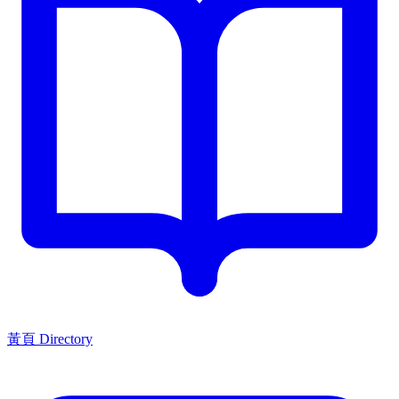
黃頁 Directory