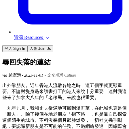
資源 Resources
登入 Sign In
入會 Join Us
尋回失落的連結
via 追新聞 •
2023-11-01
•
文化傳承 Culture
出外靠朋友。近年香港人流散各地之時，這五個字就更顯重
要。不論對隻身過來讀書打工的港人來說十分重要，連對我這
些來了加拿大八年的「老移民」來說也很重要。
一九年九月，我和丈夫從滿地可搬到溫哥華，在此城也算是個
「新人」。除了幾個在地老朋友「指下路」，也是靠自己探索
這個陌生的城市。不料沒幾個月武肺爆發，一切社交幾乎斷
絕，要認識新朋友是不可能的任務。不過網絡發達，因緣際會