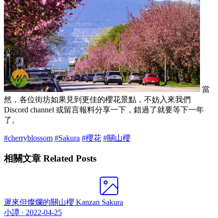
當
然，各位街坊如果見到更佳的櫻花景點，不妨入來我們
Discord channel 或留言報料分享一下，錯過了就要等下一年
了。
#cherryblossom
#Sakura
#櫻花
#關山櫻
相關文章 Related Posts
遲來但燦爛的關山櫻 Kanzan Sakura
小譚 ·
2022-04-25