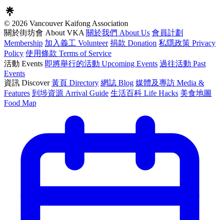
© 2026 Vancouver Kaifong Association
關於街坊會 About VKA
關於我們 About Us
會員計劃
Membership
加入義工 Volunteer
捐款 Donation
私隱政策 Privacy
Policy
使用條款 Terms of Service
活動 Events
即將舉行的活動 Upcoming Events
過往活動 Past
Events
資訊 Discover
黃頁 Directory
網誌 Blog
媒體及專訪 Media &
Features
到埗資源 Arrival Guide
生活百科 Life Hacks
美食地圖
Food Map