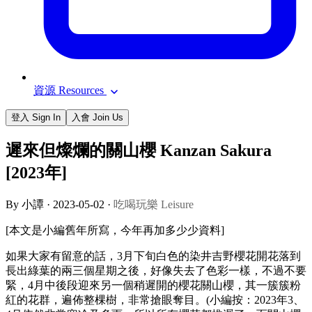
資源 Resources
登入 Sign In
入會 Join Us
遲來但燦爛的關山櫻 Kanzan Sakura
[2023年]
By 小譚 ·
2023-05-02
·
吃喝玩樂 Leisure
[本文是小編舊年所寫，今年再加多少少資料]
如果大家有留意的話，3月下旬白色的染井吉野櫻花開花落到
長出綠葉的兩三個星期之後，好像失去了色彩一樣，不過不要
緊，4月中後段迎來另一個稍遲開的櫻花關山櫻，其一簇簇粉
紅的花群，遍佈整棵樹，非常搶眼奪目。(小編按：2023年3、