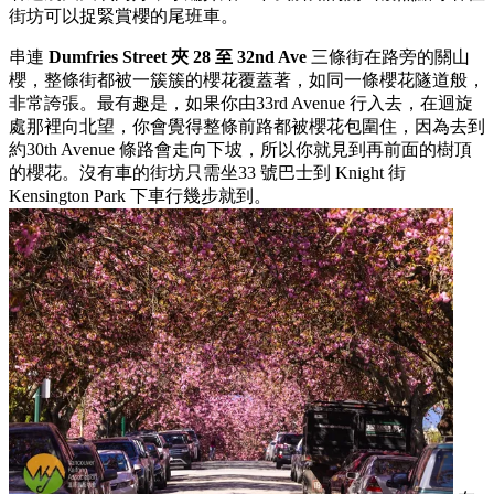
街坊可以捉緊賞櫻的尾班車。
串連
Dumfries Street 夾 28 至 32nd Ave
三條街在路旁的關山
櫻，整條街都被一簇簇的櫻花覆蓋著，如同一條櫻花隧道般，
非常誇張。最有趣是，如果你由33rd Avenue 行入去，在迴旋
處那裡向北望，你會覺得整條前路都被櫻花包圍住，因為去到
約30th Avenue 條路會走向下坡，所以你就見到再前面的樹頂
的櫻花。沒有車的街坊只需坐33 號巴士到 Knight 街
Kensington Park 下車行幾步就到。