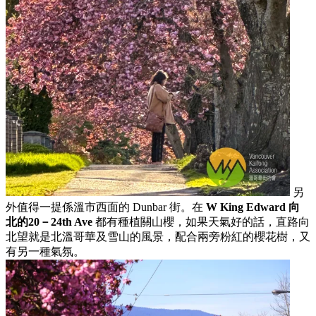
另
外值得一提係溫市西面的 Dunbar 街。在
W King Edward 向
北的20－24th Ave
都有種植關山櫻，如果天氣好的話，直路向
北望就是北溫哥華及雪山的風景，配合兩旁粉紅的櫻花樹，又
有另一種氣氛。