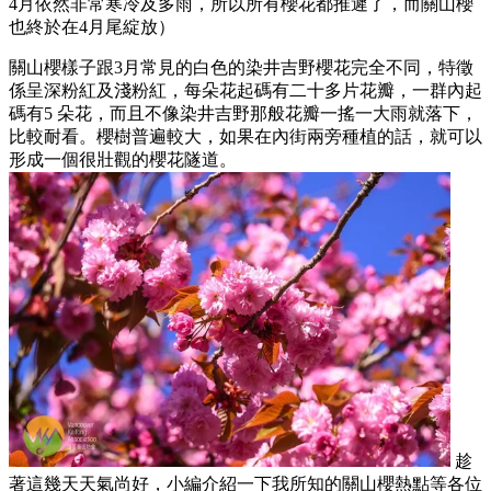
4月依然非常寒冷及多雨，所以所有櫻花都推遲了，而關山櫻
也終於在4月尾綻放）
關山櫻樣子跟3月常見的白色的染井吉野櫻花完全不同，特徵
係呈深粉紅及淺粉紅，每朵花起碼有二十多片花瓣，一群內起
碼有5 朵花，而且不像染井吉野那般花瓣一搖一大雨就落下，
比較耐看。櫻樹普遍較大，如果在內街兩旁種植的話，就可以
形成一個很壯觀的櫻花隧道。
趁
著這幾天天氣尚好，小編介紹一下我所知的關山櫻熱點等各位