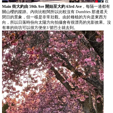
在
Main 街大約由 59th Ave 開始至大約 63rd Ave
，每隔一邊都有
關山櫻的蹤跡。內街比較闊所以比較沒有 Dumfries 那邊遮天
閉日的景象，但一樣是非常壯觀。由於種植的方向是東西方
向，所以日落時份向太陽方向拍攝會有很漂亮的光影效果。沒
有車的街坊可以很方便坐3 號巴士就去到。