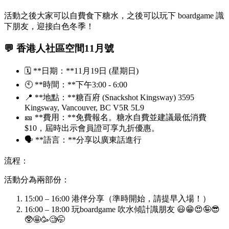
活動之後大家可以自費食下糖水，之後可以玩下 boardgame 識
下朋友，迎接白色冬季！
💬
香港人社區空間11月號
🗓️ **日期：**11月19日 (星期日)
🕙 **時間：**下午3:00 - 6:00
📍 **地點：**糖百府 (Snackshot Kingsway) 3595
Kingsway, Vancouver, BC V5R 5L9
🎫 **費用：**免費報名。糖水自費並建議最低消費
$10，屆時出示會員證可享九折優惠。
🗣️ **語言：**分享以廣東話進行
流程：
活動分為兩部份：
15:00 – 16:00 港伴分享（準時開始，請提早入場！）
16:00 – 18:00 玩boardgame 吹水傾計識朋友 😃😁😍🤪😎
🥸🤩🥳🧐🤭