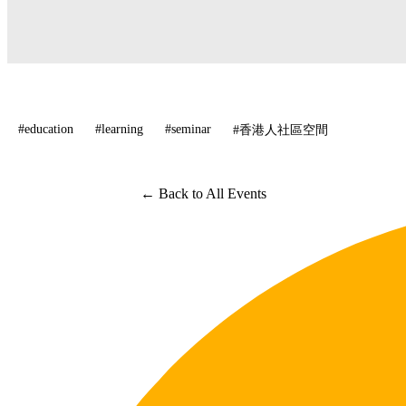
#education
#learning
#seminar
#香港人社區空間
← Back to All Events