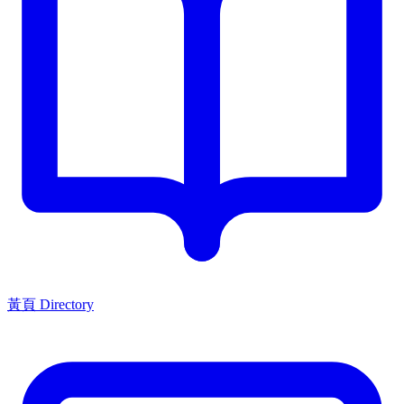
黃頁 Directory