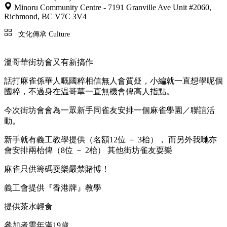
Minoru Community Centre - 7191 Granville Ave Unit #2060,
Richmond, BC V7C 3V4
文化傳承 Culture
溫哥華街坊會又有新搞作
話打麻雀係華人嘅國粹相信無人會質疑，小編就一直想學呢個
國粹，不過身在温哥華一直無機會俾高人指點。
今次街坊會會為一眾新手同雀友安排一個麻雀學園／聯誼活
動。
新手就有義工教學提供（名額12位 － 3枱）， 而另外我哋亦
會安排兩枱俾（8位 － 2枱） 其他街坊雀友耍樂
麻雀只供籌碼耍樂嚴禁賭博！
義工會提供『香港牌』教學
提供茶水輕食
參加者需年滿19歲