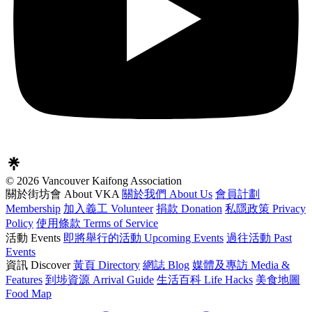
© 2026 Vancouver Kaifong Association
關於街坊會 About VKA
關於我們 About Us
會員計劃
Membership
加入義工 Volunteer
捐款 Donation
私隱政策 Privacy
Policy
使用條款 Terms of Service
活動 Events
即將舉行的活動 Upcoming Events
過往活動 Past
Events
資訊 Discover
黃頁 Directory
網誌 Blog
媒體及專訪 Media &
Features
到埗資源 Arrival Guide
生活百科 Life Hacks
美食地圖
Food Map