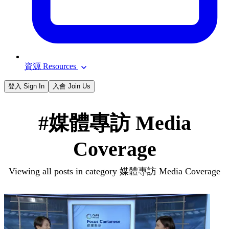
資源 Resources
登入 Sign In
入會 Join Us
#媒體專訪 Media
Coverage
Viewing all posts in category 媒體專訪 Media Coverage