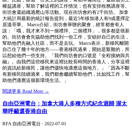
權益講座，幫助了解這裡的工作情況；也有安排稅務講座等。
街坊會還組織過爬山等活動。現在街坊會約有2千街坊。 加拿
大統計局最新的統計報告提到，最近5年移加港人有9成選擇定
居溫哥華。 Marco介紹，街坊會舉辦的聚會，經常都會有人
說：「哦，我才來不到一個禮拜、二個禮拜」，很多都是很新
的。街坊會會先協助他們找到一份工作，安頓好自己的生活，
幫助他們先融入社區，而不是去玩。 Marco表示，新移民離開
自己住了幾十年的地方——香港移民過來，開始是艱難的，所
以想給他們一些支持。「我們街坊會的口號是『全程接納與共
融』。由我們這些移民來這裡比較長時間的香港人，分享這裡
的資訊給新移民，讓他們儘快地適應這個地方。」「因為不斷
有新移民陸續過來，我們都會繼續幫助他們，比如找工作，幫
助他們適應這個新環境生活。」
閱讀更多 Read More →
自由亞洲電台：加拿大港人多種方式紀念迴歸 渥太
華呼籲還香港自由
RFA 自由亞洲電台 ·
2022-07-01