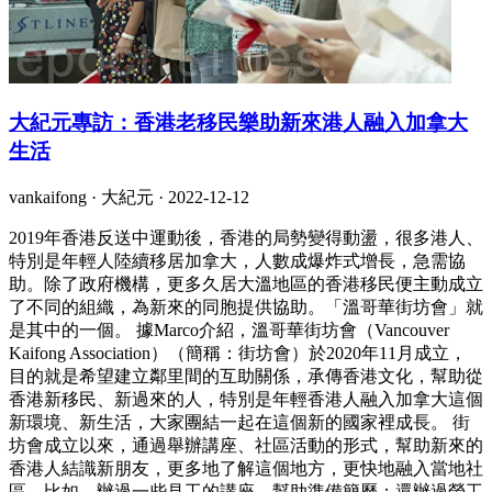
大紀元專訪：香港老移民樂助新來港人融入加拿大
生活
vankaifong · 大紀元 ·
2022-12-12
2019年香港反送中運動後，香港的局勢變得動盪，很多港人、
特別是年輕人陸續移居加拿大，人數成爆炸式增長，急需協
助。除了政府機構，更多久居大溫地區的香港移民便主動成立
了不同的組織，為新來的同胞提供協助。「溫哥華街坊會」就
是其中的一個。 據Marco介紹，溫哥華街坊會（Vancouver
Kaifong Association）（簡稱：街坊會）於2020年11月成立，
目的就是希望建立鄰里間的互助關係，承傳香港文化，幫助從
香港新移民、新過來的人，特別是年輕香港人融入加拿大這個
新環境、新生活，大家團結一起在這個新的國家裡成長。 街
坊會成立以來，通過舉辦講座、社區活動的形式，幫助新來的
香港人結識新朋友，更多地了解這個地方，更快地融入當地社
區。比如，辦過一些見工的講座，幫助準備簡歷；還辦過勞工